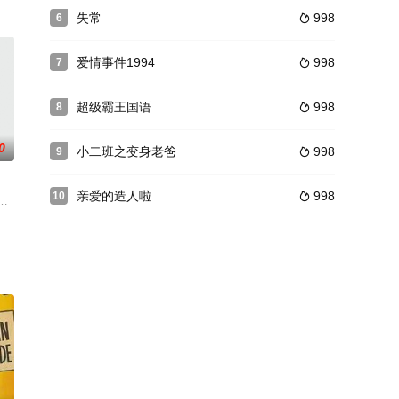
都像在過聖誕節，這都要感謝擁有
又同名同姓人一个教师肖冠一个笑星肖冠笑星肖冠受不了永无休止困扰和妻子
失常
998
6

爱情事件1994
998
7

超级霸王国语
998
8

0
小二班之变身老爸
998
9

亲爱的造人啦
998
10

归案
活，相比《哈利·波特》，这个剧更加幽默并且更具都市感。剧中的卢
有极大的权力，并且可以控制发动战争，而这个国家的男人却要戴着面纱，待