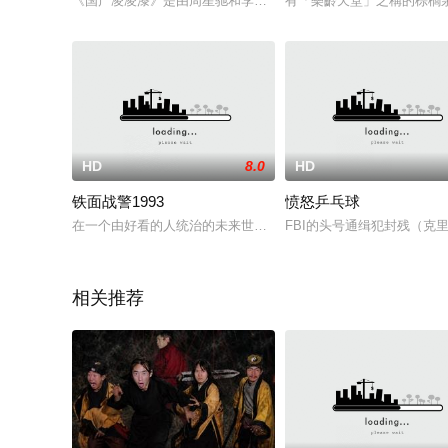
《国产凌凌漆》是由周星驰和李力持执导，周星驰、袁咏仪、罗家英
有「樂齡天堂」之稱的棕櫚
HD
8.0
HD
铁面战警1993
愤怒乒乓球
在一个由好看的人统治的未来世界中，以拉蒙·亚里图为首的变种
FBI的头号通缉犯封残（克里斯托
相关推荐