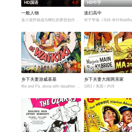
HD国语
4.0
HD中字
一般人物
迷幻高中
袁小道怀揣成为网红的梦想创作短视频，并与周小乙等人组建了“
对于亨瑞（马特·布什Mat
HD中字
10.0
HD中字
乡下夫妻游威基基
乡下夫妻大闹两亲家
Ma and Pa, along with daughter Rosie, go off to Hawaii in answ
1951 / 美国 / 内详