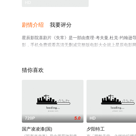
HD
剧情介绍
我要评分
星辰影院喜剧片《失常》是一部由查理·考夫曼,杜克·约翰逊导
影，手机免费观看高清无删减完整版电影大全就上星辰电影
猜你喜欢
720P
5.0
HD
国产凌凌漆(国)
夕阳特工