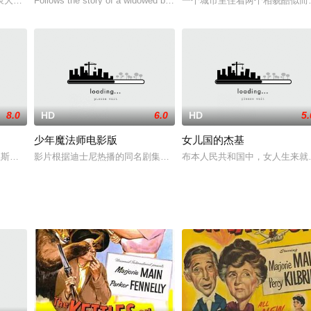
、黄锦江主演，于1994年9月17日在中国香港上映的一部喜剧、动
泉大飯店，人們在那裡享受無憂無慮的退休生活。對住在那裡的旅客來說，天天
Follows the story of a widowed billionaire, Valentin Esposo, a
一个城市里住着两个相貌酷似而
8.0
HD
6.0
HD
5.
少年魔法师电影版
女儿国的杰基
人恐怖组织绑架了富商奥鲁霍的女儿，为丑陋的人争取权利。拉蒙乘坐飞船
弗·沃肯 Christopher Walken 饰）忍狡猾，FBI想尽办法都无法将其缉拿
影片根据迪士尼热播的同名剧集改编，该剧将魔法引入美国家庭日常生
布本人民共和国中，女人生来就