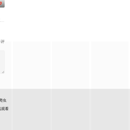
0
rena(林嘉欣 饰)、梁Wing(周俊伟 饰)、Jean(邓健泓 饰)、Leo(周
影评
爬虫
线观看