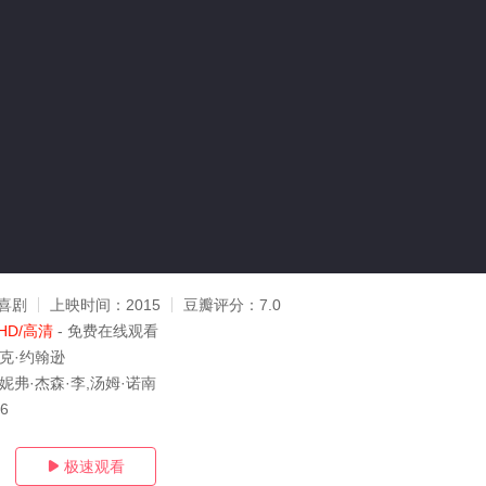
喜剧
上映时间：
2015
豆瓣评分：
7.0
HD/高清
- 免费在线观看
杜克·约翰逊
妮弗·杰森·李,汤姆·诺南
26
极速观看
