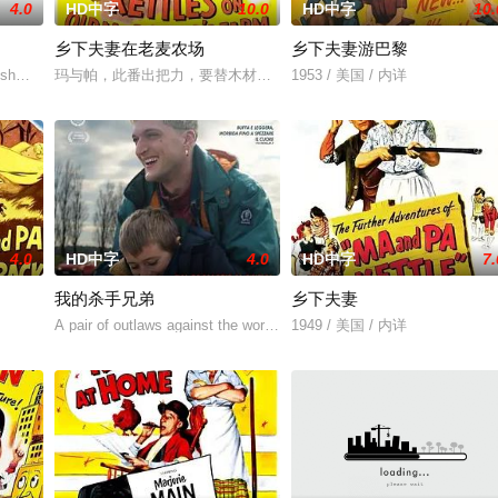
4.0
HD中字
10.0
HD中字
10.
乡下夫妻在老麦农场
乡下夫妻游巴黎
红透半边天”团队。然而团队在发展过程中遭遇了诸多矛盾与分歧，幸得神
tBush饰）来说，生活可谓一帆风顺，成绩优异的他不仅刚刚获得了高额的奖学
玛与帕，此番出把力，要替木材商布拉德·约翰逊和那位娇惯任性的名
1953 / 美国 / 内详
4.0
HD中字
4.0
HD中字
7.
我的杀手兄弟
乡下夫妻
A pair of outlaws against the world: but these outlaws are a t
1949 / 美国 / 内详