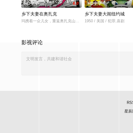
HD中字
6.0
HD中字
乡下夫妻在奥扎克
乡下夫妻大闹纽约城
玛携着一众儿女，重返奥扎克山地，探望老伴儿的胞兄——塞奇叔
1950 / 美国 / 犯罪,喜剧
影视评论
RS
星辰