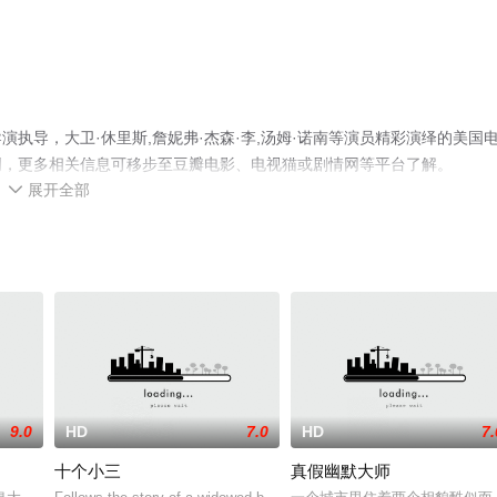
演执导，大卫·休里斯,詹妮弗·杰森·李,汤姆·诺南等演员精彩演绎的美国
网，更多相关信息可移步至豆瓣电影、电视猫或剧情网等平台了解。
展开全部

9.0
HD
7.0
HD
7.
十个小三
真假幽默大师