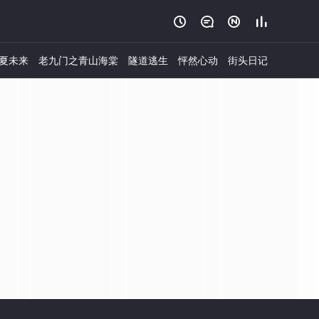




夏未来
老九门之青山海棠
隧道逃生
怦然心动
街头日记