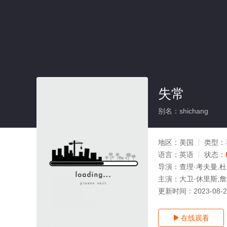
失常
别名：shichang
地区：
美国
类型：
语言：
英语
状态：
导演：
查理·考夫曼,
主演：
大卫·休里斯,詹
更新时间：
2023-08-
在线观看
