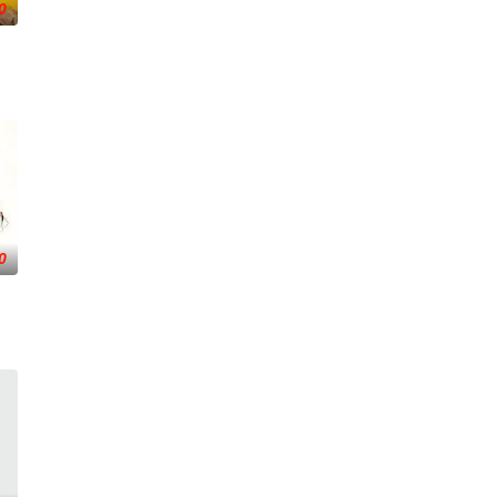
0
金，还要代表毕业生在毕业
媛莎莉·弗莱明撮合成一对。玛大娘更亲自调教莎莉，教她学些乡野村
0