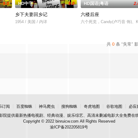
9.0
HD中字
9.0
HD国语|粤语
2.
乡下夫妻回乡记
六楼后座
公。此翁正与贝迪莉亚·贝恩斯小姐周旋，一段情缘，竟已悠悠二十载矣。
1954 / 美国 / 内详
六个死党，Candy(卢巧音 饰)、Ka
共
0
条 “失常” 
S订阅
百度蜘蛛
神马爬虫
搜狗蜘蛛
奇虎地图
谷歌地图
必应
影院
提供最新热播电视剧、经典动漫、娱乐综艺、高清未删减电影大全免费在
Copyright © 2022 binruicw.com All Rights Reserved
渝ICP备202205819号