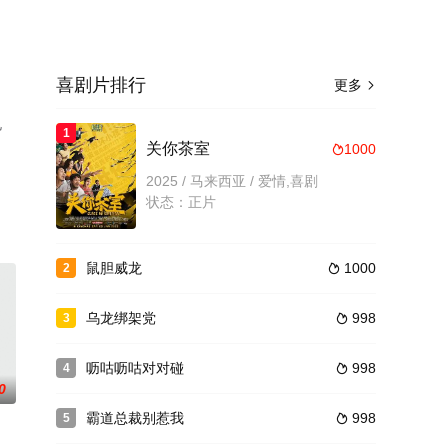
喜剧片排行
更多

电
1
关你茶室
1000

2025 / 马来西亚 / 爱情,喜剧
状态：正片
鼠胆威龙
1000
2

乌龙绑架党
998
3

呖咕呖咕对对碰
998
4

0
霸道总裁别惹我
998
5
