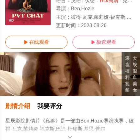
语言：
英语
状态：
HD/高清
- 免费在线观看
导演：
Ben,Hozie
主演：
彼得·瓦克,茱莉娅·福克斯,巴迪·杜瑞斯,基思·普尔森,Dasha,Nekrasova,罗伯特·西林帕格利亚
HD
更新时间：
2023-08-26
在线观看
极速观看


剧情介绍
我要评分
星辰影院剧情片《私聊》是一部由Ben,Hozie导演执导，彼
得·瓦克,茱莉娅·福克斯,巴迪·杜瑞斯,基思·普尔
森,Dasha,Nekrasova,罗伯特·西林帕格利
