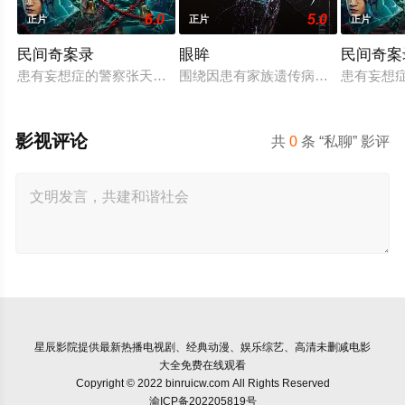
6.0
5.0
正片
正片
正片
民间奇案录
眼眸
民间奇案
患有妄想症的警察张天盛遇上一起离奇的神像杀人事件，勘案过程
围绕因患有家族遗传病而导致视力逐
患有妄想
影视评论
共
0
条 “私聊” 影评
星辰影院
提供最新热播电视剧、经典动漫、娱乐综艺、高清未删减电影
大全免费在线观看
Copyright © 2022 binruicw.com All Rights Reserved
渝ICP备202205819号