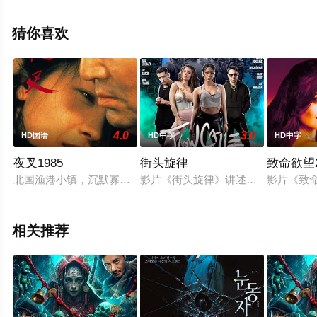
亚,Kenishia,Green,Ben,Hozie,Laura,H等演员精彩演绎的
美国电影，手机免费观看高清无删减完整版电影大全就上
猜你喜欢
星辰电影网，更多相关信息可移步至豆瓣电影、电视猫或
剧情网等平台了解。
4.0
3.0
HD国语
HD中字
HD中字
夜叉1985
街头旋律
致命欲望2
北国渔港小镇，沉默寡言的修治（高倉健 饰）和妻子冬子（いし
影片《街头旋律》讲述了一位来自贫
影片《致命
相关推荐