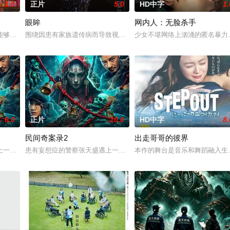
1.0
正片
5.0
HD中字
1.
眼眸
网内人：无脸杀手
 饰）的中年男人，这天他在空无一人的州际公路上独自驾车。随
能够实现人们愿望的神秘零食，以及人们来到那里展开一段魔法般的故事。
围绕因患有家族遗传病而导致视力逐渐丧失的摄影师瑞真展开。在面
少女不堪网络上汹涌的匿名暴力
6.0
正片
10.0
HD中字
8.
民间奇案录2
出走哥哥的彼界
一起离奇的神像杀人事件，勘案过程中，牵引出“婴胎报仇”，“娘娘索命”等一
患有妄想症的警察张天盛遇上一起离奇的神像杀人事件，勘案过程中，牵
本作的舞台是音乐和舞蹈融入生