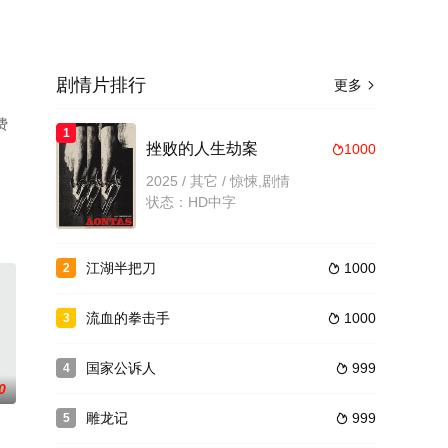
剧情片排行
更多

费
1
挫败的人生劫案
1000

2025 / 其它 / 惊悚,剧情
状态：HD中字
江湖半把刀
1000
2

流血的拳击手
1000
3

国家公诉人
999
4

0
雕龙记
999
5
