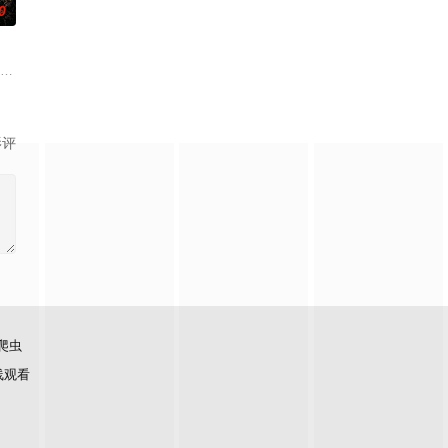
0
的十几年间，一直表现良好，因吴
复可能的四肢——的治疗方法，而一步步踏入在追求理想的理性与疯狂
眼”的恐怖传说，生物系学生苏瑶与同学进山科考，却因遭遇飓风来袭而失联。
影评
爬虫
线观看