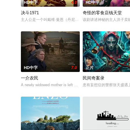
HD中字
4.0
HD中字
决斗1971
奇怪的零食店钱天堂
主人公是一个叫戴维·曼恩（丹尼斯·韦弗 Dennis Weaver
该剧讲述神秘的主人洪子卖
HD中字
7.0
正片
一介农民
民间奇案录
A newly widowed mother is left with the care of an alcoholic f
患有妄想症的警察张天盛遇上