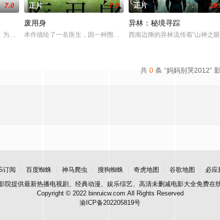
7.0
正片
7.0
正片
10.
废用身
异林：秘境寻踪
：父母享受的中产生活、哥哥向往的名校前途。砌砖建墙，朴拙的体力劳动，
，为两只羊和他人发生冲突，失手将对方打死，被判处无期徒刑后，吴鑫在监狱
本作描绘了一名医生，因一种围绕“废用身”——因瘫痪等原因已无恢
西南边陲的异林流传着“山神之
共
0
条 “妈妈别哭2012” 
S订阅
百度蜘蛛
神马爬虫
搜狗蜘蛛
奇虎地图
谷歌地图
必应
影院
提供最新热播电视剧、经典动漫、娱乐综艺、高清未删减电影大全免费在
Copyright © 2022 binruicw.com All Rights Reserved
渝ICP备202205819号