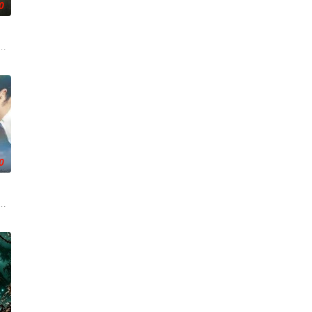
0
对跨越视力障碍、好不容易成为陶艺家却离奇身亡的双胞胎妹妹瑞音时，
，选择结束年轻的生命。悲愤的家属委托私家侦探追查真相，誓要找出躲在屏
0
连串妖异事件，张天盛虽被种
引出“婴胎报仇”，“娘娘索命”等一连串妖异事件，张天盛虽被种
活的冲绳。与母亲朱音、妹妹舞一起生活的照屋踊，憧憬舞蹈学校的丽莎，开