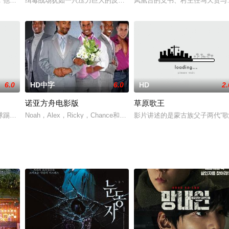
绝密计划——战士再造计划，通过药物注射等手段将士兵大造成冷血无情、
，他们的女儿现在已经6岁了。五年前，洪丽出车祸，身体受了严重创伤，其症
缉毒战场犹如一只压力巨大的反应釜，所有参与者的人性都要在其中
凤凰台的支书、村主任马天贵与
6.0
HD中字
6.0
HD
2.
诺亚方舟电影版
草原歌王
片主要讲述了宁采臣与聂小倩，回京述职之时意外卷入了京城迷案，故事自此
球踢破了，守门员李英回家休息，瞧见桌子上有一个崭新的足球，遂问爷爷足球
Noah，Alex，Ricky，Chance和他们的另一半来到Martha"s Vine
影片讲述的是蒙古族父子两代“歌