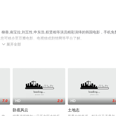
，柳善,南宝拉,刘五性,申东浩,权贤相等演员精彩演绎的韩国电影，手机免
信息可移步至豆瓣电影、电视猫或剧情网等平台了解。
展开全部

7.0
HD
2.0
HD
3.
卧底风云
土地志