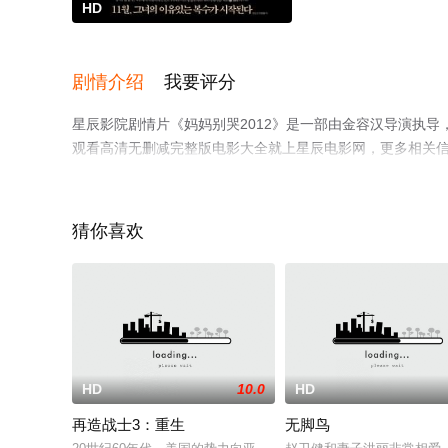
HD
剧情介绍
我要评分
星辰影院剧情片《妈妈别哭2012》是一部由金容汉导演执导
观看高清无删减完整版电影大全就上星辰电影网，更多相关
猜你喜欢
HD
10.0
HD
再造战士3：重生
无脚鸟