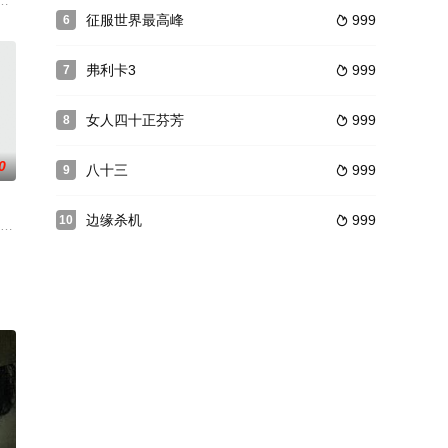
状有点象帕金森综合症，就是人们
经受严酷的淬炼与考验，只有健全的人格才能保护我们，因为它拥有真正
他的房地产开发商弟弟马天元，利用权钱交易，强迫凤凰台村村民进行私土地
征服世界最高峰
999
6

弗利卡3
999
7

女人四十正芬芳
999
8

0
八十三
999
9

边缘杀机
999
10

从何而来，得知是爸爸寄过来的，
yard度周末。但最重要的
王”的故事，父亲是将长调带出草原走向世界的“老歌王”，儿子则是将流行音乐带