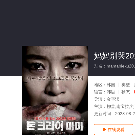
妈妈别哭20
别名：mamabieku20
地区：
韩国
类型：
语言：
韩语
状态：
导演：
金容汉
主演：
柳善,南宝拉,
更新时间：
2023-08-
在线观看
