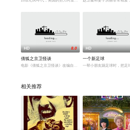
20世纪60年代，美国的势力向亚洲渗透，为此政府实行的一项
赵卫健和妻子洪丽非常相爱
HD
8.0
HD
倩狐之京卫怪谈
一个新足球
电影《倩狐之京卫怪谈》改编自古典小说《聊斋》聂小倩篇，影
一帮小朋友踢足球时，把足
相关推荐