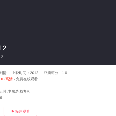
12
12
剧情
上映时间：
2012
豆瓣评分：
1.0
HD/高清
- 免费在线观看
刘五性,申东浩,权贤相
26
极速观看
