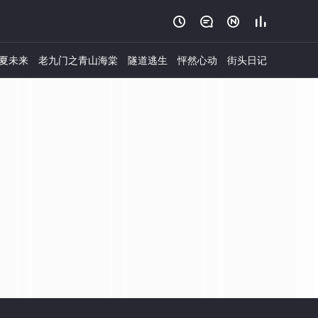




夏未来
老九门之青山海棠
隧道逃生
怦然心动
街头日记