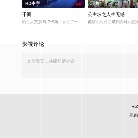
HD中字
1.0
正片
千面
公主坡之人生无憾
陌生人艾莎与卢卡斯，发生了一场荒唐意外的一夜情。突如其来
偏僻山村公主坡四面环山交
影视评论
RS
星辰