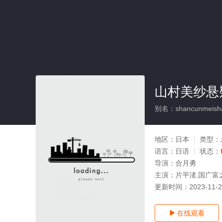
山村美纱悬
别名：shancunmeishaxu
地区：
日本
类型：
语言：
日语
状态：
导演：
合月勇
主演：
片平渚,国广富
更新时间：
2023-11-
在线观看
