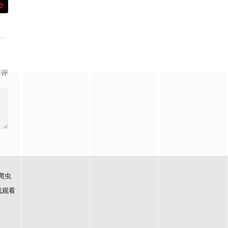
0
助力振兴，虽遭部分人反对，仍顶
识到她寻求的答案终有一天会到来。
，一位单身母亲在抚养年幼的孤独症儿子时被迫面对自己黑暗的过去。
影评
爬虫
线观看