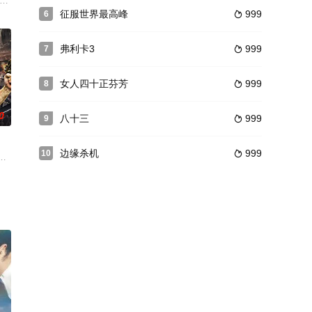
做人。在最初的计划里，米尔科只
为空姐的好朋友爱子（中村由里 饰）的委托，要在夏威夷为爱子的新
rce 饰）是一名德高望重的大学教授，拥有一位非常贤惠的妻子，无论是家庭生活
征服世界最高峰
999
6

弗利卡3
999
7

女人四十正芬芳
999
8

0
八十三
999
9

边缘杀机
999
10

席展发现了自己的房东老万无法说
下，利用空余的时间在一家网约车公司做夜班司机贴补家用。初出茅庐的
一场反对帝国主义侵略的战争。在抗战时期，平静的凤凰古村突然来了很多日