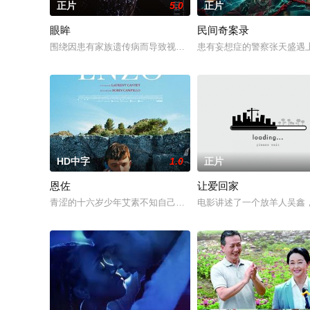
正片
5.0
正片
眼眸
民间奇案录
围绕因患有家族遗传病而导致视力逐渐丧失的摄影师瑞真展开。
患有妄想症的警察张天盛遇上
HD中字
1.0
正片
恩佐
让爱回家
青涩的十六岁少年艾素不知自己想要什么，却清楚自己不要什么
电影讲述了一个放羊人吴鑫