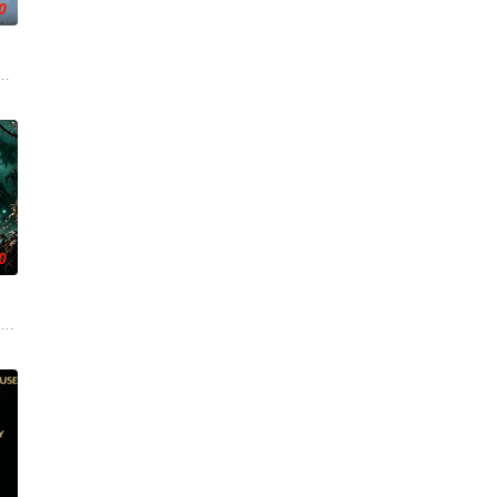
0
连串妖异事件，张天盛虽被种
引出“婴胎报仇”，“娘娘索命”等一连串妖异事件，张天盛虽被种
活的冲绳。与母亲朱音、妹妹舞一起生活的照屋踊，憧憬舞蹈学校的丽莎，开
0
的十几年间，一直表现良好，因吴
复可能的四肢——的治疗方法，而一步步踏入在追求理想的理性与疯狂
眼”的恐怖传说，生物系学生苏瑶与同学进山科考，却因遭遇飓风来袭而失联。