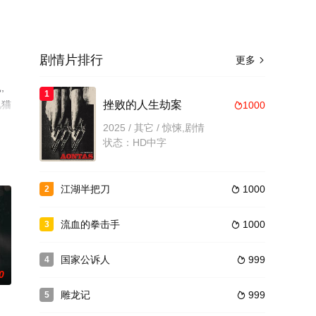
剧情片排行
更多

,
1
视猫
挫败的人生劫案
1000

2025 / 其它 / 惊悚,剧情
状态：HD中字
江湖半把刀
1000
2

流血的拳击手
1000
3

国家公诉人
999
4

0
雕龙记
999
5
