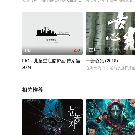
大卫（克里斯托弗·高哈姆 Christopher Gorham 饰）的
漫长的八年牢狱生活结束后
HD
2.0
正片
PICU 儿童重症监护室 特别篇
一善心光 (2018)
2024
在海南海口，老街的居民们
因为不成熟伤害了孩子也伤害了同事，每天过着矛盾生活的武四
相关推荐