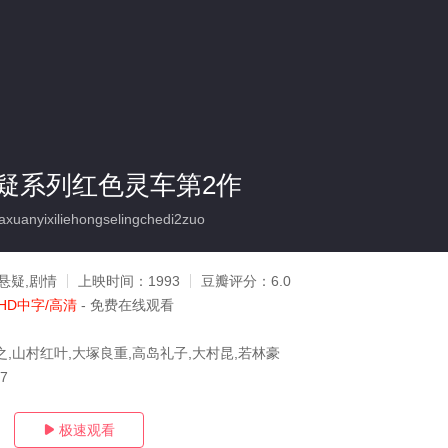
疑系列红色灵车第2作
anyixiliehongselingchedi2zuo
悬疑,剧情
上映时间：
1993
豆瓣评分：
6.0
HD中字/高清
- 免费在线观看
之,山村红叶,大塚良重,高岛礼子,大村昆,若林豪
27
极速观看
