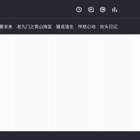




夏未来
老九门之青山海棠
隧道逃生
怦然心动
街头日记