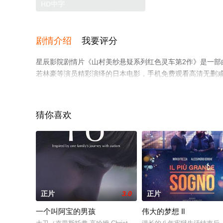
HD中字
剧情介绍
我要评分
星辰影院剧情片《山村美纱悬疑系列红色灵车第2作》是一部由
若林豪等演员精彩演绎的日本电影，手机免费观看高清无删
或剧情网等平台了解。
猜你喜欢
正片
3.0
正片
一个叫阿宝的男孩
伟大的梦想 Il