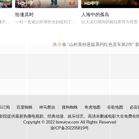
7.0
HD中字
8.0
HD中字
1.
恰逢其时
人海中的孤岛
的警方封锁，令两人被迫困在奥克兰的公寓里，不得不朝夕共处。长夜漫漫，
通不便，多为留守老人妇女儿童。退休市文化局干部张乐进心系故土，毅然回村
一对一直难以怀孕的夫妇收到了陌生人送来的一块古董手表，妻子意
以大流行期间的格拉斯哥为背景
共
0
条 “山村美纱悬疑系列红色灵车第2作” 
S订阅
百度蜘蛛
神马爬虫
搜狗蜘蛛
奇虎地图
谷歌地图
必应
影院
提供最新热播电视剧、经典动漫、娱乐综艺、高清未删减电影大全免费在
Copyright © 2022 binruicw.com All Rights Reserved
渝ICP备202205819号