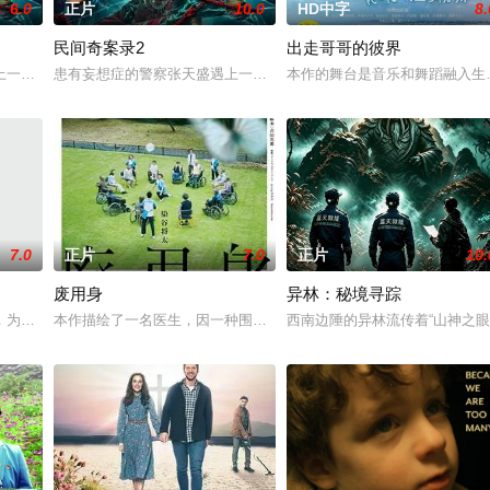
6.0
正片
10.0
HD中字
8.
民间奇案录2
出走哥哥的彼界
在面对跨越视力障碍、好不容易成为陶艺家却离奇身亡的双胞胎妹妹瑞音时，
一起离奇的神像杀人事件，勘案过程中，牵引出“婴胎报仇”，“娘娘索命”等一
患有妄想症的警察张天盛遇上一起离奇的神像杀人事件，勘案过程中，牵
本作的舞台是音乐和舞蹈融入生
7.0
正片
7.0
正片
10.
废用身
异林：秘境寻踪
：父母享受的中产生活、哥哥向往的名校前途。砌砖建墙，朴拙的体力劳动，
，为两只羊和他人发生冲突，失手将对方打死，被判处无期徒刑后，吴鑫在监狱
本作描绘了一名医生，因一种围绕“废用身”——因瘫痪等原因已无恢
西南边陲的异林流传着“山神之