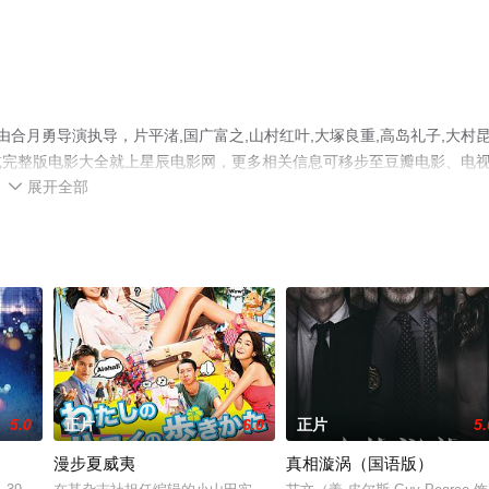
合月勇导演执导，片平渚,国广富之,山村红叶,大塚良重,高岛礼子,大村昆
减完整版电影大全就上星辰电影网，更多相关信息可移步至豆瓣电影、电
展开全部

5.0
正片
6.0
正片
5.
漫步夏威夷
真相漩涡（国语版）