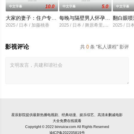
10.0
5.0
中文字幕
中文字幕
中文字幕
大家的妻子：住户专用洞口
每晚与隔壁男人怀孕性爱
翻白眼喷
2025 / 日本 / 加藤桃香
2025 / 日本 / 舞原希里,佐川金二
2025 / 
影视评论
共
0
条 “私人课程” 影评
星辰影院
提供最新热播电视剧、经典动漫、娱乐综艺、高清未删减电影
大全免费在线观看
Copyright © 2022 binruicw.com All Rights Reserved
渝ICP备202205819号