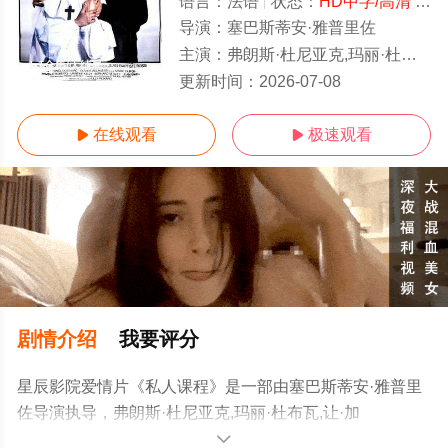
语言：
法语
状态：
HD中字/高清
- 免费在线观看
导演：
塞巴斯蒂安·雅普里佐
主演：
弗朗斯·杜尼亚克,玛丽·杜布瓦,让·加旺,OlivierJallageas,PascaleRoberts,贝
1-1全集/大结局
更新时间：
2026-07-08
在线观看
极速观看


剧情介绍
我要评分
星辰影院爱情片《私人课程》是一部由塞巴斯蒂安·雅普里
佐导演执导，弗朗斯·杜尼亚克,玛丽·杜布瓦,让·加
旺,OlivierJallageas,PascaleRoberts,贝尔纳·维尔莱等演员
