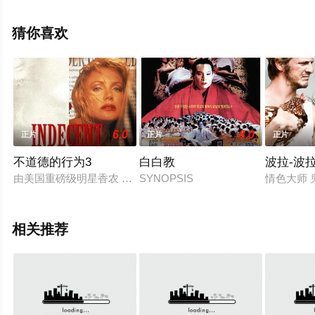
精彩演绎的法国电影，大结局剧情已揭晓（1-1全集），手
机免费观看高清无删减完整版电影大全就上星辰电影网，
猜你喜欢
更多相关信息可移步至豆瓣电影、电视猫或剧情网等平台
了解。
6.0
8.0
正片
正片
正片
不道德的行为3
白白教
波拉-波
由美国重磅级明星香农 特威德主演的《不道德的行为》全集系
SYNOPSIS
情色大师 
相关推荐