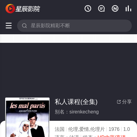






私人课程(全集)
分享

别名：sirenkecheng
法国
伦理,爱情,伦理片
1976
1.0