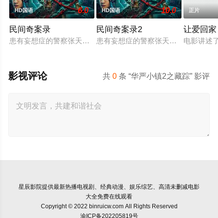
6.0
10.0
HD国语
HD国语
正片
民间奇案录
民间奇案录2
让爱回家
患有妄想症的警察张天盛遇上一起离奇的神像杀人事件，勘案过程
患有妄想症的警察张天盛遇上一起离奇
电影讲述
影视评论
共
0
条 “华严小镇2之藏踪” 影评
星辰影院
提供最新热播电视剧、经典动漫、娱乐综艺、高清未删减电影
大全免费在线观看
Copyright © 2022 binruicw.com All Rights Reserved
渝ICP备202205819号