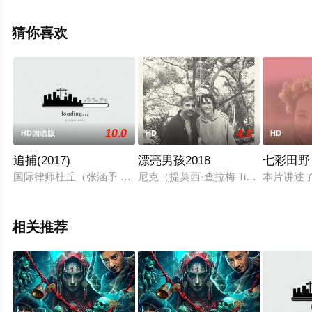
删减完整版电影大全就上星辰电影网，更多相关信息可移
步至豆瓣电影、电视猫或剧情网等平台了解。
猜你喜欢
10.0
4.0
HD国语版
HD
HD
追捕(2017)
漂亮男孩2018
七彩田野
国际律师杜丘（张涵予 饰）清晨醒来，发现一个陌生女子被杀
尼克（提莫西·查拉梅 Timothée 
本片讲述
相关推荐