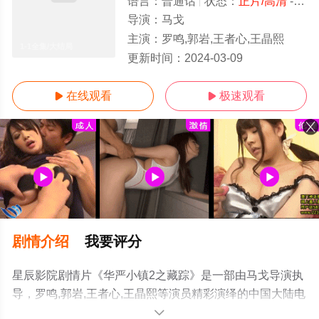
语言：
普通话
状态：
正片/高清
- 免费在线观看
导演：
马戈
主演：
罗鸣,郭岩,王者心,王晶熙
1-1全集/大结局
更新时间：
2024-03-09
在线观看
极速观看


剧情介绍
我要评分
星辰影院剧情片《华严小镇2之藏踪》是一部由马戈导演执
导，罗鸣,郭岩,王者心,王晶熙等演员精彩演绎的中国大陆电
影，大结局剧情已揭晓（1-1全集），手机免费观看高清无
