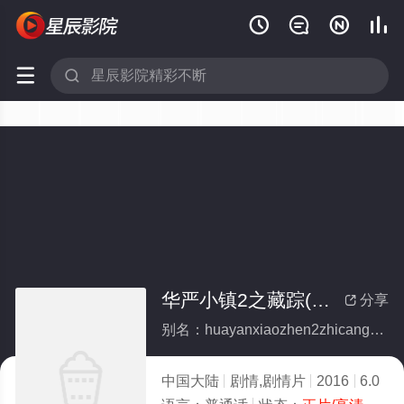






华严小镇2之藏踪(全集)
分享

别名：huayanxiaozhen2zhicangzong
中国大陆
剧情,剧情片
2016
6.0