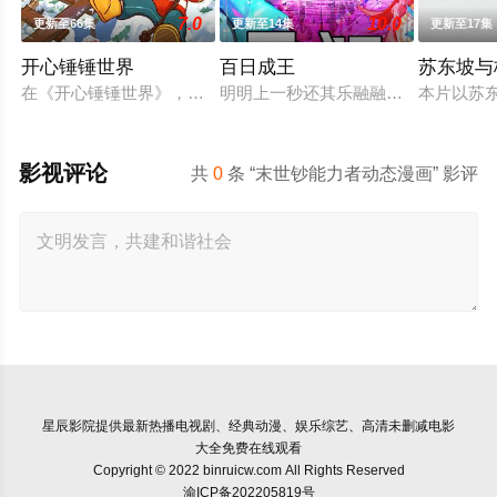
7.0
10.0
更新至66集
更新至14集
更新至17集
开心锤锤世界
百日成王
苏东坡与
在《开心锤锤世界》，生活着乐观善良的少年锤锤和他性格各异
明明上一秒还其乐融融的餐厅，下一秒
本片以苏
影视评论
共
0
条 “末世钞能力者动态漫画” 影评
星辰影院
提供最新热播电视剧、经典动漫、娱乐综艺、高清未删减电影
大全免费在线观看
Copyright © 2022 binruicw.com All Rights Reserved
渝ICP备202205819号