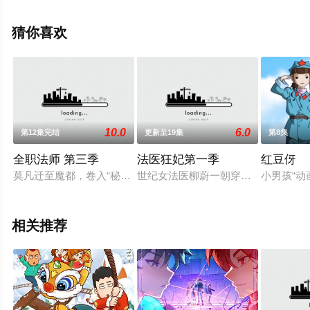
关信息可移步至豆瓣动漫、电视猫或剧情网等平台了解。
猜你喜欢
10.0
6.0
第12集完结
更新至19集
第8集
全职法师 第三季
法医狂妃第一季
红豆伢
莫凡迁至魔都，卷入“秘密事件”的调查中。过程中，莫凡帮助唐
世纪女法医柳蔚一朝穿越，成京都丞
小男孩“
相关推荐