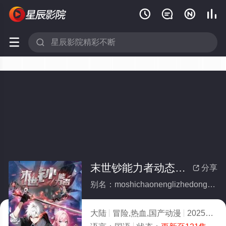






末世钞能力者动态漫画
分享

别名：moshichaonenglizhedongtaimanhua
大陆
冒险,热血,国产动漫
2025
3.0