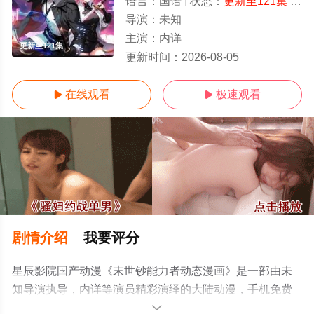
语言：
国语
状态：
更新至121集
- 免费在线观看
导演：
未知
主演：
内详
更新至121集
更新时间：
2026-08-05
在线观看
极速观看


剧情介绍
我要评分
星辰影院国产动漫《末世钞能力者动态漫画》是一部由未
知导演执导，内详等演员精彩演绎的大陆动漫，手机免费
观看高清无删减完整版动漫全集就上星辰电影网，更多相
