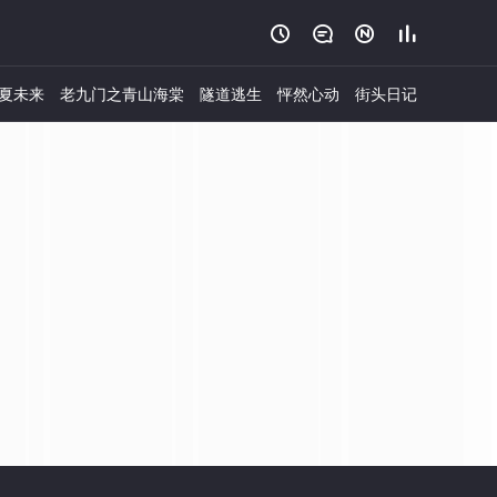




夏未来
老九门之青山海棠
隧道逃生
怦然心动
街头日记