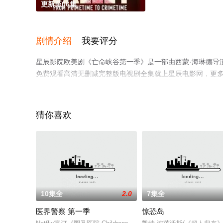
更新至06集
剧情介绍
我要评分
星辰影院欧美剧《亡命峡谷第一季》是一部由西蒙·海琳德导演
免费观看高清无删减完整版电视剧全集就上星辰电影网，更
猜你喜欢
10集全
2.0
7集全
医界警察 第一季
惊恐岛