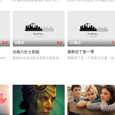
Rob Huebel，以及剧
》)、娜塔丽·马丁内兹(《交叉世界》《秘密与谎言》)、亚历克斯·帕蒂弗(《关键
DC著名反英雄雇佣兵“丧钟”的个人动画剧《丧钟：骑士与龙》发布预
在努力寻找失踪女儿乔迪的过程
8.0
8集全
9.0
13集全
7.
光猪六壮士剧版
康斯坦丁第一季
有10集，2017年播出。《黑帆》是Starz第一部超过三
rson who does not believe in love.
最初的兄弟乐队在谢菲尔德及其摇摇欲坠的医疗、教育和就业部门航
康斯坦丁是一个现实主义者，他