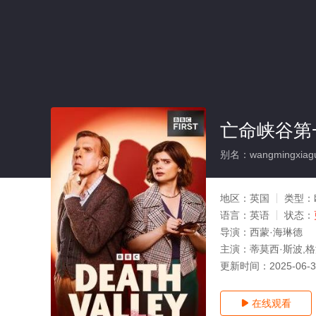
亡命峡谷第
别名：wangmingxiagud
地区：
英国
类型：
语言：
英语
状态：
导演：
西蒙·海琳德
主演：
蒂莫西·斯波,
更新时间：
2025-06-
在线观看
