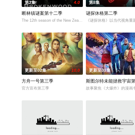
第2集
4.0
第8集
断林镇谜案第十二季
谜探休格第二季
The 12th season of the New Zealand drama series “The Broken
《谜探休格》以当代视角重
更新至02集
10.0
更新至03集
方舟一号第三季
斯图尔特未能拯救宇宙
官方宣布第三季
故事聚焦《大爆炸》的漫画