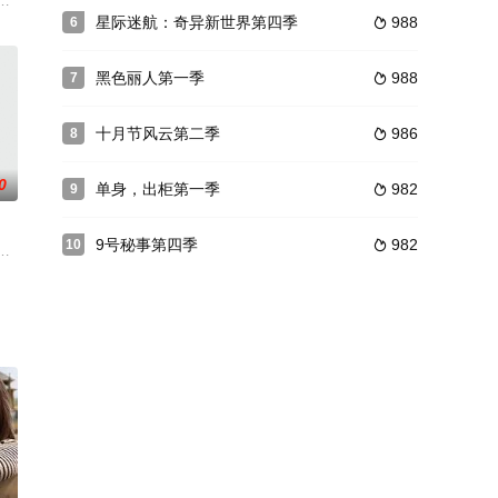
第4号》《猫王与尼克
告，毕竟是钟叔，画风蛮血腥残暴，爆头一时爽，“我是个雇佣兵，
中，耐莉将竭尽全力揭开真相，他发现更多关于他自己和周围人的事情，不是
星际迷航：奇异新世界第四季
988
6

黑色丽人第一季
988
7

十月节风云第二季
986
8

0
单身，出柜第一季
982
9

9号秘事第四季
982
10

行，探索更光明、更愚蠢、更人道的前进道路，在那里，集体努力仍然可
很少使用魔法，用大脑和盟友解决问题，可是在他眼中盟友只是利用的对象，