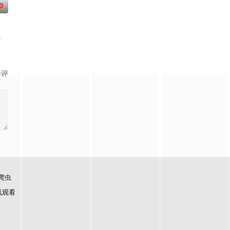
0
原创电视剧。该剧将魔法引入美国家庭日
个情报官员的身份在别国首都开展工作的情况:她如何招募情报线人，如何与外国政
影评
爬虫
线观看