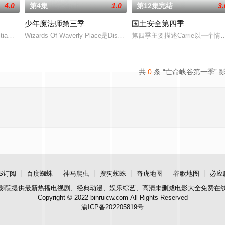
4.0
第4集
1.0
第12集完结
3.
少年魔法师第三季
国土安全第四季
arrie Mathison不再是情报员，而是为一家私营安
titiaWright及《星球大战StarWars》新三部曲演员JohnBoyega加
Wizards Of Waverly Place是Disney Channel现在热播的
第四季主要描述Carrie以一
共
0
条 “亡命峡谷第一季” 
S订阅
百度蜘蛛
神马爬虫
搜狗蜘蛛
奇虎地图
谷歌地图
必应
影院
提供最新热播电视剧、经典动漫、娱乐综艺、高清未删减电影大全免费在
Copyright © 2022 binruicw.com All Rights Reserved
渝ICP备202205819号