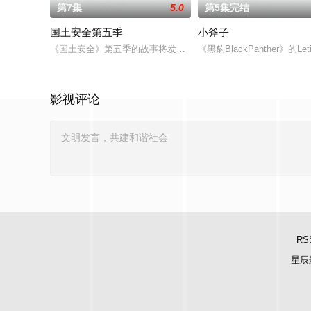
第7集
5.0
第5集完结
国土安全第五季
小斧子
《国土安全》第五季的故事将发生在柏林，时间是前一季的两年半之后，C
《黑豹BlackPanther》的Le
影视评论
RS
星辰