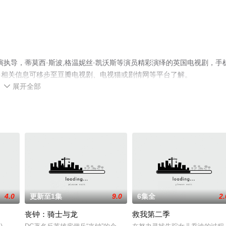
执导，蒂莫西·斯波,格温妮丝·凯沃斯等演员精彩演绎的英国电视剧，手
多相关信息可移步至豆瓣电视剧、电视猫或剧情网等平台了解。
展开全部

4.0
更新至1集
9.0
6集全
2.
丧钟：骑士与龙
救我第二季