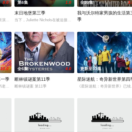
8.0
第6集
1.0
全10集
3.
末日地堡第三季
我与沃尔特家男孩的生活第
季
woo
新演绎了文学、电影和电视史上最受欢迎且意义重大的题材之一——私家侦探故
当下，Juliette Nichols在被迫接受“净化”后幸存下来，但记
Ahead of the arrival of Season 
10.0
全6集
4.0
更新至03集
6.
第一季
断林镇谜案第11季
星际迷航：奇异新世界第四
书老板斯图尔特·布鲁姆，他弄坏了一个谢尔顿和莱纳德制造的设备，意外导致
断林镇谜案 第11季
《星际迷航：奇异新世界》已续