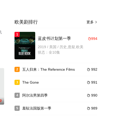
欧美剧排行
更多

机
1
蓝皮书计划第一季
994

2019 / 美国 / 历史,悬疑,欧美
状态：全10集
五人归来：The Reference Films
992
2

The Gone
991
3

阿尔法男第四季
990
4

0
羞耻法国版第一季
989
5
