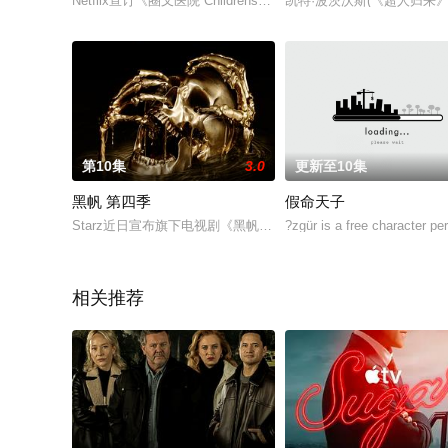
Netflix宣订《圈叉医院 Childrens Hospital》主演Erinn Hayes及
凯特·波茨沃斯(《超人归来
第10集
3.0
更新至10集
黑帆 第四季
假命天子
Starz近日宣布旗下电视剧《黑帆》将会在第四季迎来剧终，第四季共
?zgür is a free character pe
相关推荐