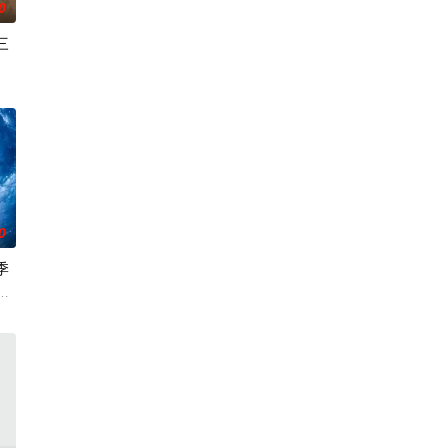
0
三
事。第二季迎来洛杉矶标志性私家
忆却已丧失，而地堡正从叛乱中恢复，并面临着新的危险威
2, Netflix has renewed My Life
0
季
了多元宇宙的世界末日，他必须与
订第四季。