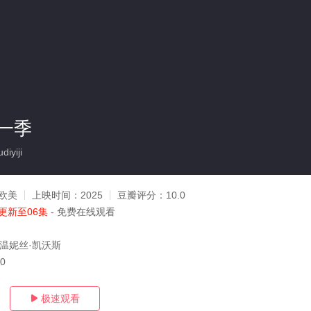
一季
iyiji
欧美
上映时间：
2025
豆瓣评分：
10.0
更新至06集
- 免费在线观看
格温妮丝·凯沃斯
30
极速观看
