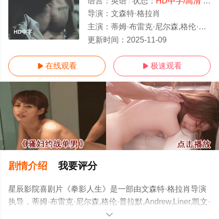
语言：
英语
状态：
HD中字/高清
- 免费在线观看
导演：
文森特·格拉肖
主演：
蒂姆·布雷克·尼尔森,格伦·普拉默,Andrew,Liner,凯文·考利甘
HD中字
更新时间：
2025-11-09
在线观看
极速观看


剧情介绍
我要评分
星辰影院喜剧片《拳影人生》是一部由文森特·格拉肖导演
执导，蒂姆·布雷克·尼尔森,格伦·普拉默,Andrew,Liner,凯文·
考利甘等演员精彩演绎的美国电影，手机免费观看高清无
