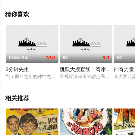
删减完整版电影大全就上星辰电影网，更多相关信息可移
步至豆瓣电影、电视猫或剧情网等平台了解。
猜你喜欢
10.0
9.0
HD国语|粤语
BD
HD
3分钟先生
跳跃大搜查线：湾岸署史上最恶的
神奇力量
到了而立之年的钟世杰（郑中基饰），他是个玩世不恭、不受束
警视厅湾岸署管辖范围边境的小河中
某大学计
相关推荐