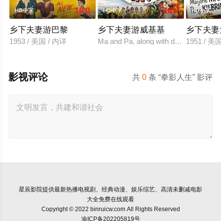
10.0
10.0
HD中字
HD中字
HD中字
乡下夫妻游巴黎
乡下夫妻游威基基
乡下夫妻
1953 / 美国 / 内详
Ma and Pa, along with daughter Rosie,
1951 / 美
影视评论
共
0
条 “拳影人生” 影评
星辰影院
提供最新热播电视剧、经典动漫、娱乐综艺、高清未删减电影
大全免费在线观看
Copyright © 2022 binruicw.com All Rights Reserved
渝ICP备202205819号