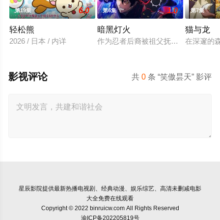
6.0
1.0
第19集
第6集
第7集
轻松熊
暗黑灯火
猫与龙
2026 / 日本 / 内详
作为忍者后裔被祖父抚养长大、拥有与
在深邃的
影视评论
共
0
条 “笑傲昙天” 影评
星辰影院
提供最新热播电视剧、经典动漫、娱乐综艺、高清未删减电影
大全免费在线观看
Copyright © 2022 binruicw.com All Rights Reserved
渝ICP备202205819号