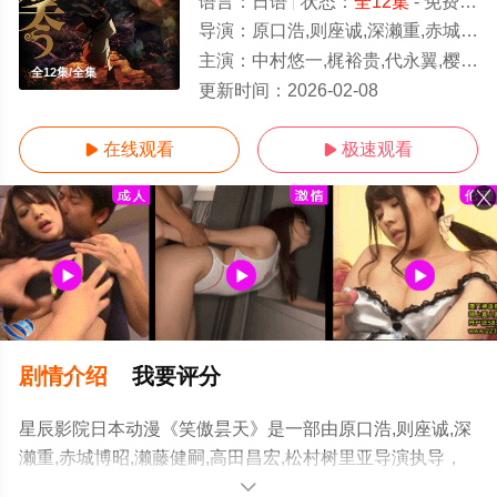
语言：
日语
状态：
全12集
- 免费在线观看
导演：
原口浩,则座诚,深濑重,赤城博昭,濑藤健嗣,高田昌宏,松村
主演：
中村悠一,梶裕贵,代永翼,樱井孝宏,能登麻美子,鸟海浩辅,佐藤利奈,铃村健一,游佐浩二,下野纮,三木真一郎
全12集/全集
更新时间：
2026-02-08
在线观看
极速观看


剧情介绍
我要评分
星辰影院日本动漫《笑傲昙天》是一部由原口浩,则座诚,深
濑重,赤城博昭,濑藤健嗣,高田昌宏,松村树里亚导演执导，
中村悠一,梶裕贵,代永翼,樱井孝宏,能登麻美子,鸟海浩辅,佐
