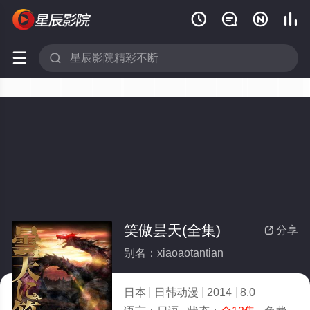






笑傲昙天(全集)
分享

别名：xiaoaotantian
日本
日韩动漫
2014
8.0