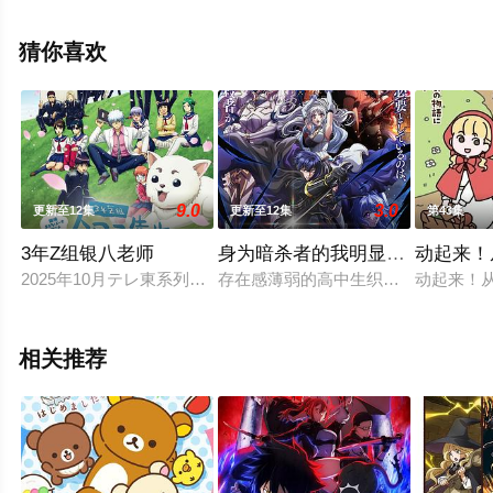
藤利奈,铃村健一,游佐浩二,下野纮,三木真一郎等演员精彩
演绎的日本动漫，大结局剧情已揭晓（全12集），手机免
猜你喜欢
费观看高清无删减完整版动漫全集就上星辰电影网，更多
相关信息可移步至豆瓣动漫、电视猫或剧情网等平台了
解。
9.0
3.0
更新至12集
更新至12集
第43集
3年Z组银八老师
身为暗杀者的我明显比勇者还强
动起来！
2025年10月テレ東系列にて放送決定！
存在感薄弱的高中生织田晶，有一天
动起来！
相关推荐