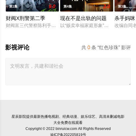
9.0
2.0
第1集
第4集
第3集
财阀X刑警第二季
现在不是出轨的问题
杀手妈咪
财阀富三代警察陈利手（安普贤 饰）华丽回归，完美蜕变为成
以“贩卖幸福家庭形象”赚钱的网红夫
改编自同
影视评论
共
0
条 “红色珍珠” 影评
星辰影院
提供最新热播电视剧、经典动漫、娱乐综艺、高清未删减电影
大全免费在线观看
Copyright © 2022 binruicw.com All Rights Reserved
渝ICP备202205819号