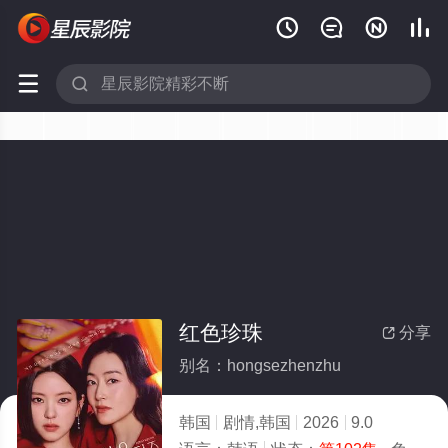






红色珍珠
分享

别名：hongsezhenzhu
韩国
剧情,韩国
2026
9.0