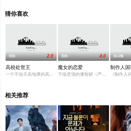
高清无删减完整版电视剧全集就上星辰电影网，更多相关
信息可移步至豆瓣电视剧、电视猫或剧情网等平台了解。
猜你喜欢
2.0
4.0
完结
完结
全12集
高校处世王
魔女的恋爱
制作人国
一个不知天高地厚的高中生成为大企业的领导之后发生的一系列
干练坚强的潘智妍（严正花饰）是供
《制作人(
相关推荐