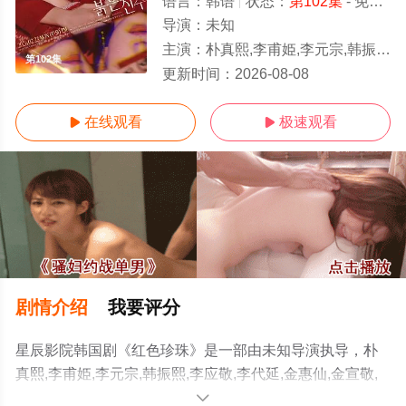
语言：
韩语
状态：
第102集
- 免费在线观看
导演：
未知
主演：
朴真熙,李甫姫,李元宗,韩振熙,李应敬,李代延,金惠仙,金宣敬,이정용,채빈
第102集
更新时间：
2026-08-08
在线观看
极速观看


剧情介绍
我要评分
星辰影院韩国剧《红色珍珠》是一部由未知导演执导，朴
真熙,李甫姫,李元宗,韩振熙,李应敬,李代延,金惠仙,金宣敬,
이정용,채빈等演员精彩演绎的韩国电视剧，手机免费观看
