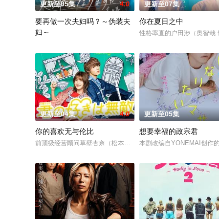
更新至05集
4.0
更新至07集
要再做一次夫妇吗？～伪装夫
你在夏日之中
妇～
性格率直的户田涉（奥智哉
本剧改编自作者六葉雅・上原ひびき同名漫画。讲述了因出轨而背
更新至04集
4.0
更新至05集
你的喜欢无与伦比
想要幸福的政宗君
前顶级经营顾问草壁杏奈（松本若菜 饰）辞去高薪工作后，以零
本剧改编自YONEMAI创