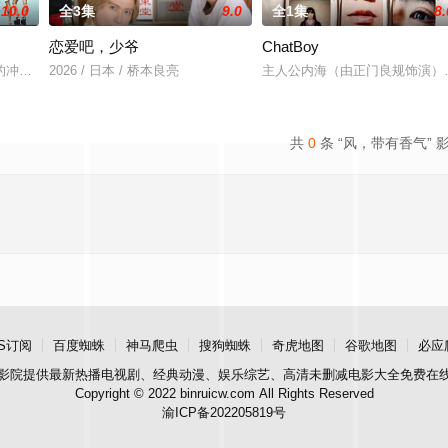
10.0
全3集
9.0
全1集
8.
恋爱吧，少爷
ChatBoy
越的律师·浦真鷲直人，为对抗巨大权力为了逃避罪行而捏造的“谎言”
的冲绳，来自日本各地的暴走族与不良男女齐聚新学校。他们将带着各自复杂的
2026 / 日本 / 桥本良亮
主人公内海（由正门良规饰演）
共
0
条 “风，带有香气” 
S订阅
百度蜘蛛
神马爬虫
搜狗蜘蛛
奇虎地图
谷歌地图
必应
影院
提供最新热播电视剧、经典动漫、娱乐综艺、高清未删减电影大全免费在
Copyright © 2022 binruicw.com All Rights Reserved
渝ICP备202205819号