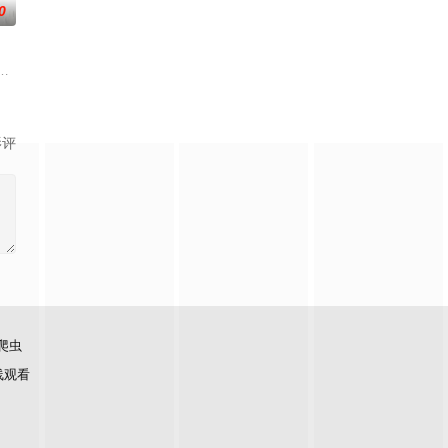
0
过去在海边展开共同生活，不仅直
是一位在业内颇受好评的漫画编辑。然而实际上，他却是个极度缺乏自信的青年，
影评
爬虫
线观看