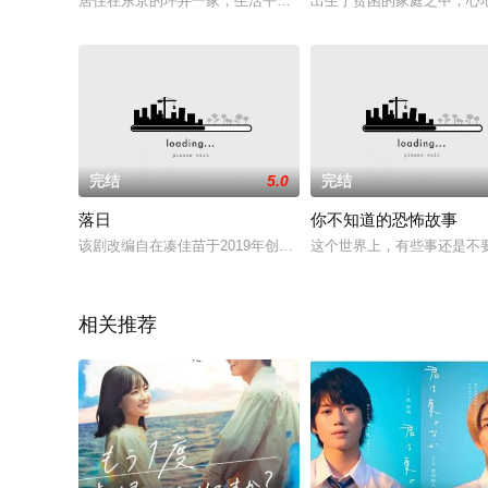
居住在东京的坪井一家，生活平淡而不乏趣味。身为广告制作人
出生于贫困的家庭之中，心
完结
5.0
完结
落日
你不知道的恐怖故事
该剧改编自在凑佳苗于2019年创作的同名推理小说，讲述新锐
这个世界上，有些事还是不
相关推荐