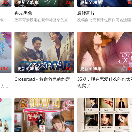
7.0
更新至05集
8.0
更新至06集
9.
再见黑色
旋转亮片
 饰）与校园风云人物佐伯千晴（杢代和人 饰）因共同的电影爱好而结缘。在千
故事背景设定在繁华却复杂的东京池袋地区。西池袋警署新设立了“犯
改编自此元和津也原作同名漫画
叛妻子的前夫洗心革面，开始重新面对前妻，力求“再一次”走到一起的故
10.0
更新至05集
8.0
更新至05集
9.
Crossroad～救命救急的约定
35岁，现在恋爱什么的也太
～
现实了
工维生。某次兼职中，她结识了性格偏执、与“可爱”毫不搭边的角色设计
作的人气漫画，系列累计发行量已达20万部。不得志的作家·吉田政宗（中泽元纪
围绕年轻急救医生、急救队员和警察的成长与正义展开。今田美樱在
到了这个年纪，已经不会向男人