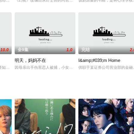
的男主人良多（阿部宽饰）是一名好好先生，虽身处管理层，却不被下属敬重
地却非常善良的片切友一（吉沢亮饰）、拥有超高智商，成绩在班级中名列前茅
《幻夜》改编自东野圭吾的同名长篇小说，被视为《白夜行》姐妹篇
该剧原案的书籍，是将心理学权
10.0
全9集
1.0
完结
2.
明天，妈妈不在
I&amp;#039;m Home
电影导演长谷部香（北川景子饰）向新人编剧甲斐真寻（吉冈里帆饰）进行
要知道的好，不然就会后悔。这些恐怖故事，晚上的百货公司、手机邮件、同学会
因母亲出手伤害恋人被捕，小女孩真希（铃木梨央饰）被送入名为小
供职于某证券公司营业部的金融