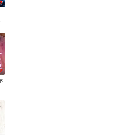
0
晴告白后，两人约定利用暑假进
罪受害者支援室”，在这里，警察们将贴身陪伴遭遇各类案件的受害者
。不起眼的高中生三井宏太在好友内新次郎的邀请下加入了钓鱼部。虽然听说
0
不
 饰）误以为自己与交往了
剧中饰演在急救科工作的年轻医生春木遥，她怀揣着绝不放弃任何生命的
寻求什么童话了。木元茉莉子，35岁，单身，职业是自由撰稿人。她偶然进了