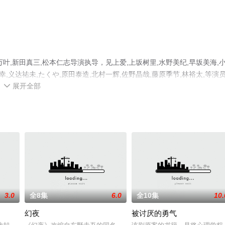
,新田真三,松本仁志导演执导，见上爱,上坂树里,水野美纪,早坂美海,
幸,义达祐未,たくや,原田泰造,北村一辉,佐野晶哉,藤原季节,林裕太,等演
展开全部
剧全集就上星辰电影网，更多相关信息可移步至豆瓣电视剧、电视猫或剧

3.0
全8集
6.0
全10集
10.
幻夜
被讨厌的勇气