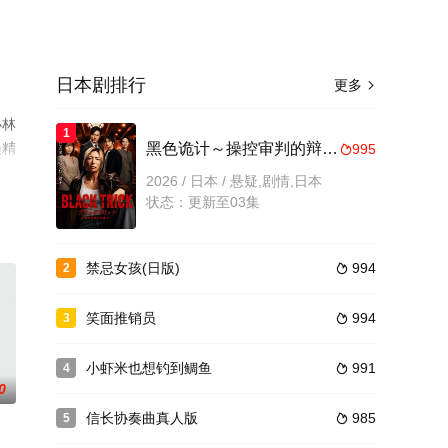
日本剧排行
更多

小林
1
员精
黑色诡计～操控审判的辩护人
995

情网
2026 / 日本 / 悬疑,剧情,日本
状态：更新至03集
禁忌女孩(日版)
994
2

笑面推销员
994
3

小虾米也想钓到鲷鱼
991
4

0
信长协奏曲真人版
985
5
