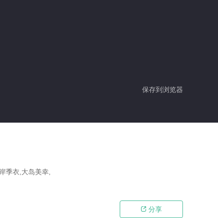
保存到浏览器
岸季衣,大岛美幸,
分享
