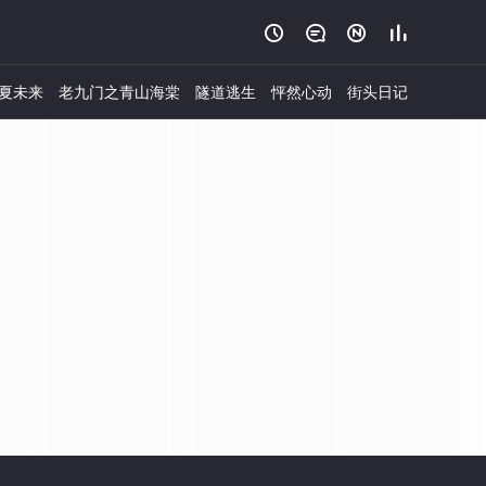




夏未来
老九门之青山海棠
隧道逃生
怦然心动
街头日记