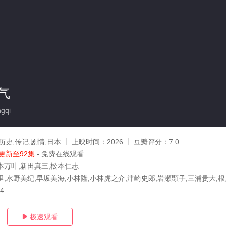
气
gqi
历史,传记,剧情,日本
上映时间：
2026
豆瓣评分：
7.0
更新至92集
- 免费在线观看
本万叶,新田真三,松本仁志
里,水野美纪,早坂美海,小林隆,小林虎之介,津崎史郎,岩瀬顕子,三浦贵大,根
04
极速观看
