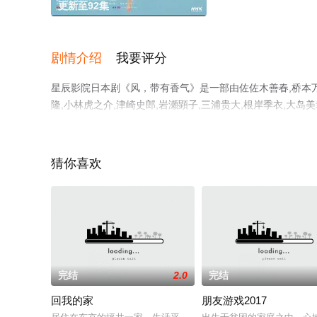
更新至92集
剧情介绍
我要评分
星辰影院日本剧《风，带有香气》是一部由佐佐木善春,桥本万叶
隆,小林虎之介,津崎史郎,岩瀬顕子,三浦贵大,根岸季衣,大岛美
彩演绎的日本电视剧，手机免费观看高清无删减完整版电视
等平台了解。
猜你喜欢
完结
2.0
完结
回我的家
朋友游戏2017