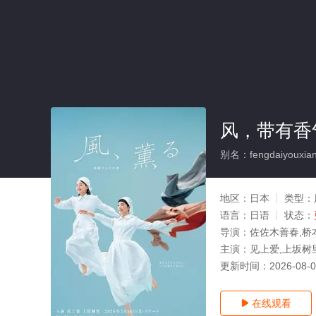
风，带有香
别名：fengdaiyouxian
地区：
日本
类型：
语言：
日语
状态：
导演：
佐佐木善春,桥
主演：
见上爱,上坂树
更新时间：
2026-08-
在线观看
