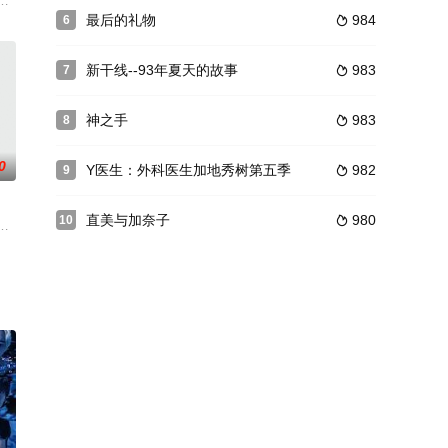
的美笠天智（山田裕贵饰）、内心
。一九九五年一月十七日清晨，阪神发生大地震。为了摆脱父亲生前的欠
威——阿尔弗雷德·阿德勒的“如果拥有不怕被他人所讨厌的勇气的话，就能够从
最后的礼物
984
6

新干线--93年夏天的故事
983
7

神之手
983
8

0
Y医生：外科医生加地秀树第五季
982
9

直美与加奈子
980
10

等，就好像是&quo
野鸭之家的儿童养护机构。这里住着绰号邮箱（芦田爱菜饰）、钢美（桜
精英家路久（木村拓哉饰），三个月前在回家路上遭遇一场意外事故，虽然侥