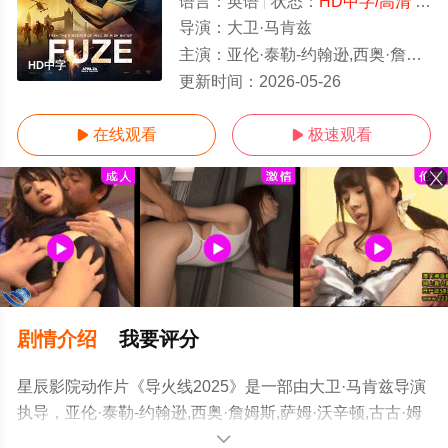
语言：
英语
状态：
HD中字/高清
- 免费在线观看
导演：
大卫·马肯兹
主演：
亚伦·泰勒-约翰逊,西奥·詹姆斯,萨姆·沃辛顿,古古·姆巴塔-劳,卢克·梅伯利,豪尔赫·莱昂·马丁内斯,莎芙
HD中字
更新时间：
2026-05-26
在线观看
极速观看


剧情介绍
我要评分
星辰影院动作片《导火线2025》是一部由大卫·马肯兹导演
执导，亚伦·泰勒-约翰逊,西奥·詹姆斯,萨姆·沃辛顿,古古·姆
巴塔-劳,卢克·梅伯利,豪尔赫·莱昂·马丁内斯,莎芙蓉·霍金,奥
