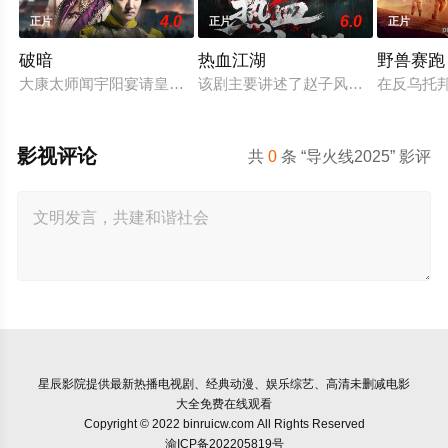
4.0
6.0
正片
正片
正片
破暗
热血江湖
野兽赛跑
大康太师闻宇阳宴请皇上义子神策府神威将军冷啸天，席间告知
该剧主要讲述了赵子风从小和爷爷在
在反乌托
影视评论
共
0
条 “导火线2025” 影评
星辰影院
提供最新热播电视剧、经典动漫、娱乐综艺、高清未删减电影
大全免费在线观看
Copyright © 2022 binruicw.com All Rights Reserved
渝ICP备202205819号