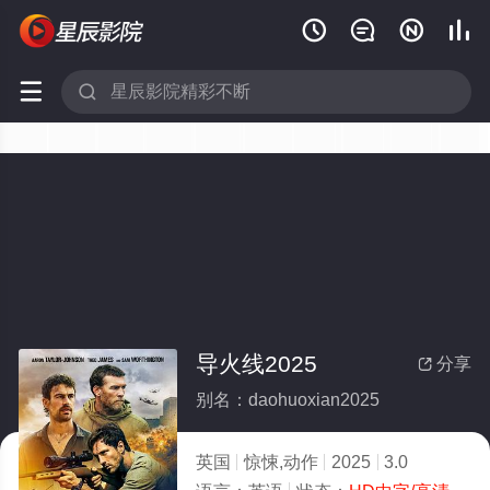






导火线2025
分享

别名：daohuoxian2025
英国
惊悚,动作
2025
3.0