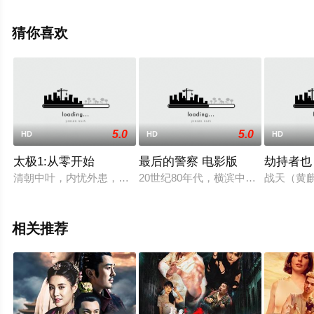
诺·斯温顿·伯恩,阿历克斯·阿诺,纳比勒·埃卢比,劳里等演员
精彩演绎的英国电影，手机免费观看高清无删减完整版电
猜你喜欢
影大全就上星辰电影网，更多相关信息可移步至豆瓣电
影、电视猫或剧情网等平台了解。
5.0
5.0
HD
HD
HD
太极1:从零开始
最后的警察 电影版
劫持者也
清朝中叶，内忧外患，传统崩溃，民生凋敝。小男孩杨露禅额头
20世纪80年代，横滨中央署刑事课
战天（黄
相关推荐