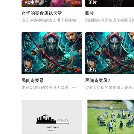
HD中字
1.0
正片
奇怪的零食店钱天堂
眼眸
该剧讲述神秘的主人洪子卖能够实现人们愿望的神秘零食，以及
围绕因患有家族遗传病而导
正片
6.0
正片
民间奇案录
民间奇案录2
患有妄想症的警察张天盛遇上一起离奇的神像杀人事件，勘案过程中
患有妄想症的警察张天盛遇上