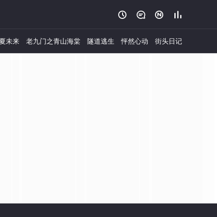




夏未来
老九门之青山海棠
隧道逃生
怦然心动
街头日记