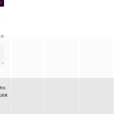
0
步踏入在追求理想的理性与疯狂
学进山科考，却因遭遇飓风来袭而失联。救援副队长陈霖奉命带队深入
场荒唐意外的一夜情。突如其来的警方封锁，令两人被迫困在奥克兰的公寓里
影评
爬虫
线观看