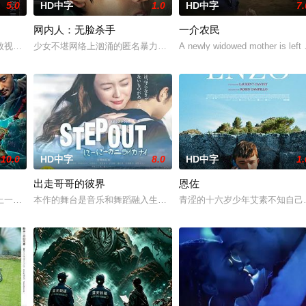
5.0
HD中字
1.0
HD中字
7.
网内人：无脸杀手
一介农民
人们来到那里展开一段魔法般的故事。
致视力逐渐丧失的摄影师瑞真展开。在面对跨越视力障碍、好不容易成为陶艺家
少女不堪网络上汹涌的匿名暴力，选择结束年轻的生命。悲愤的家属
A newly widowed mother is left w
10.0
HD中字
8.0
HD中字
1.
出走哥哥的彼界
恩佐
，牵引出“婴胎报仇”，“娘娘索命”等一连串妖异事件，张天盛虽被种
一起离奇的神像杀人事件，勘案过程中，牵引出“婴胎报仇”，“娘娘索命”等一
本作的舞台是音乐和舞蹈融入生活的冲绳。与母亲朱音、妹妹舞一起
青涩的十六岁少年艾素不知自己