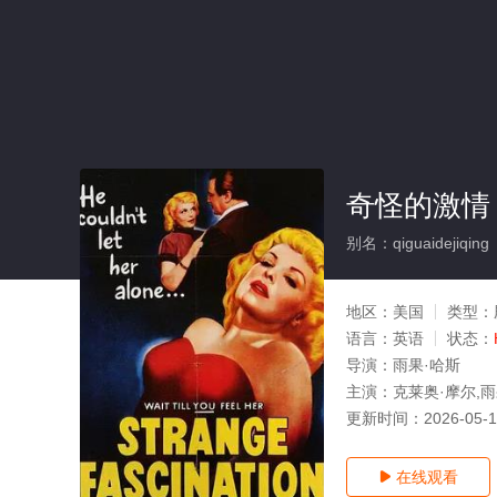
奇怪的激情
别名：qiguaidejiqing
地区：
美国
类型：
语言：
英语
状态：
导演：
雨果·哈斯
主演：
克莱奥·摩尔,雨果·
更新时间：
2026-05-
在线观看
