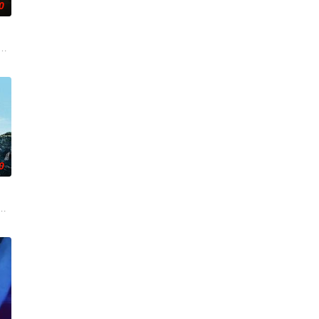
0
却离奇身亡的双胞胎妹妹瑞音时，
委托私家侦探追查真相，誓要找出躲在屏幕背后的始作俑者。随着调查深
ith the care of an alcoholic f
0
连串妖异事件，张天盛虽被种
生活的照屋踊，憧憬舞蹈学校的丽莎，开始了舞蹈生涯。朱音为了支撑家
想要什么，却清楚自己不要什么：父母享受的中产生活、哥哥向往的名校前途