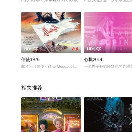
Inspired by true events - Follows the story of two corrupt pol
布达佩斯之夏，少年本该全
HD中字
8.0
HD中字
信使1976
心机2014
此片为《信使》(The Message)的阿拉伯版。麦加，七世纪
一名男子开始怀疑他的异地
相关推荐