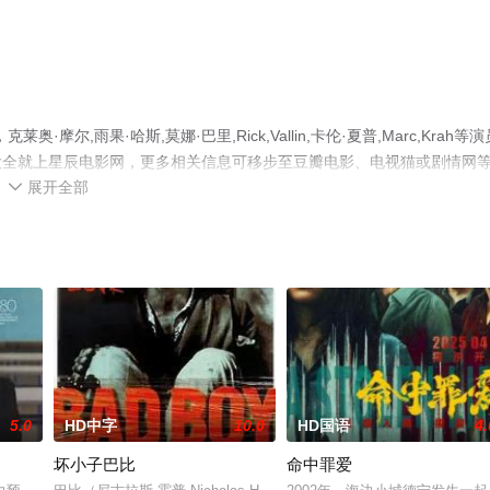
,雨果·哈斯,莫娜·巴里,Rick,Vallin,卡伦·夏普,Marc,Krah等演
大全就上星辰电影网，更多相关信息可移步至豆瓣电影、电视猫或剧情网
展开全部

5.0
HD中字
10.0
HD国语
4.
坏小子巴比
命中罪爱