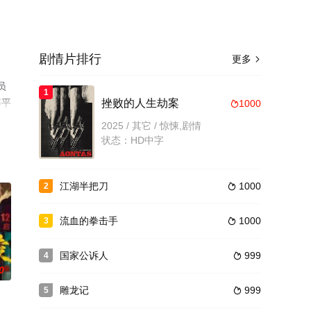
剧情片排行
更多

员
1
等平
挫败的人生劫案
1000

2025 / 其它 / 惊悚,剧情
状态：HD中字
江湖半把刀
1000
2

流血的拳击手
1000
3

国家公诉人
999
4

0
雕龙记
999
5
