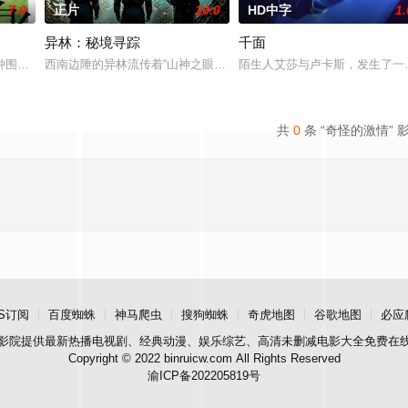
7.0
正片
10.0
HD中字
1.
异林：秘境寻踪
千面
对方打死，被判处无期徒刑后，吴鑫在监狱的十几年间，一直表现良好，因吴
种围绕“废用身”——因瘫痪等原因已无恢复可能的四肢——的治疗方法，而一步
西南边陲的异林流传着“山神之眼”的恐怖传说，生物系学生苏瑶与同
陌生人艾莎与卢卡斯，发生了一
共
0
条 “奇怪的激情” 
S订阅
百度蜘蛛
神马爬虫
搜狗蜘蛛
奇虎地图
谷歌地图
必应
影院
提供最新热播电视剧、经典动漫、娱乐综艺、高清未删减电影大全免费在
Copyright © 2022 binruicw.com All Rights Reserved
渝ICP备202205819号