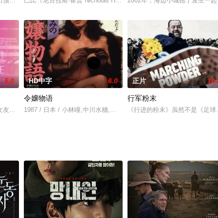
力预备毕业考试，岂料在重重压力下难以专心，原来爱上了仅视他为好友的同学
巴比（尼古拉斯·霍普 Nicholas Hope 饰）的生活一直被困在
2002年，海边小城德宁发生
5.0
HD中字
6.0
正片
10.
令嬢物语
行军粉末
，穆罕默德与城市的强权者们斗争着，他揭露他们的专横，以及它造
女友——他们通过网络认识，但从未见过面——一直生活在同一个城市，并决定
1987 / 日本 / 小林瞳,中川水穗,田中恵,野上祐二,大林丈史,加山昭三
《行进的粉末》虽然不是《足球