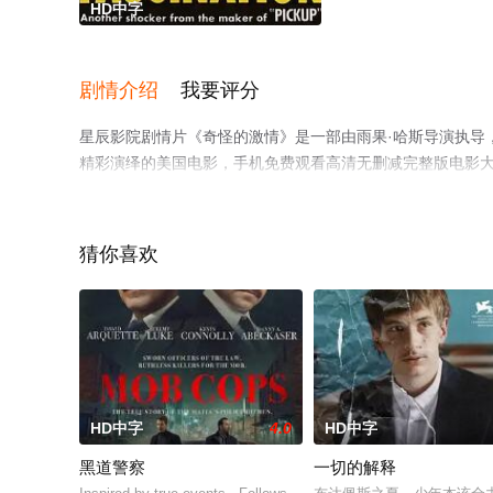
HD中字
剧情介绍
我要评分
星辰影院剧情片《奇怪的激情》是一部由雨果·哈斯导演执导，克莱奥·摩尔
精彩演绎的美国电影，手机免费观看高清无删减完整版电影
台了解。
猜你喜欢
HD中字
4.0
HD中字
黑道警察
一切的解释