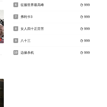
，对方却心仪已婚历史老师，加上
狭小的家庭环境中，与淫威滥施的母亲相依为命，他甚至要忍
一起连环杀人案。赌徒孙兴旺被杀，接连东湖市场副主任朱志红及其义弟周亮被杀
征服世界最高峰
999
6

弗利卡3
999
7

女人四十正芬芳
999
8

0
八十三
999
9

边缘杀机
999
10

开始寻找她。
工厂》的续集，但其灵感来源于类似的主题，讲述了杰克（丹尼·戴尔饰）——