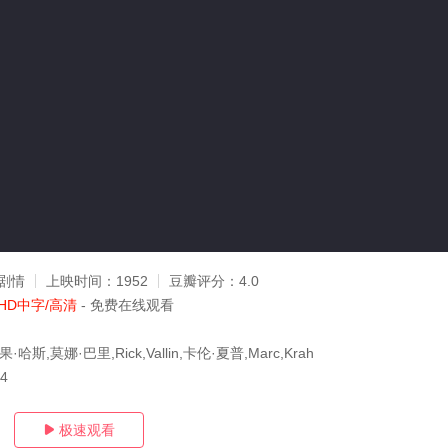
剧情
上映时间：
1952
豆瓣评分：
4.0
HD中字/高清
- 免费在线观看
哈斯,莫娜·巴里,Rick,Vallin,卡伦·夏普,Marc,Krah
14
极速观看
