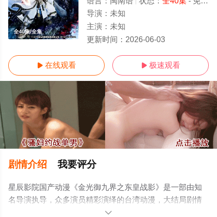
语言：
闽南语
状态：
全40集
- 免费在线观看
导演：
未知
主演：
未知
全40集/全集
更新时间：
2026-06-03
在线观看
极速观看


剧情介绍
我要评分
星辰影院国产动漫《金光御九界之东皇战影》是一部由知
名导演执导，众多演员精彩演绎的台湾动漫，大结局剧情
已揭晓（全40集），手机免费观看高清无删减完整版动漫
