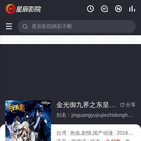






金光御九界之东皇战影(全集)
分享

别名：jinguangyujiujiezhidonghuangzhanying
台湾
热血,剧情,国产动漫
2016
2.0