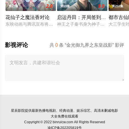
2.0
9.0
第23集
第19集
第202集
花仙子之魔法香对论
启运丹田：开局签到至尊丹田
都市古仙
东映动画与腾讯宣布将联手打造『花仙子』全新动画新作将继承
神王之子秦书身为神子，却天生凡体
大三学生
影视评论
共
0
条 “金光御九界之东皇战影” 影评
星辰影院
提供最新热播电视剧、经典动漫、娱乐综艺、高清未删减电影
大全免费在线观看
Copyright © 2022 binruicw.com All Rights Reserved
渝ICP备202205819号