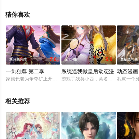
全集就上星辰电影网，更多相关信息可移步至豆瓣动漫、
电视猫或剧情网等平台了解。
猜你喜欢
7.0
5.0
第52集完结
全114集
更新至46集
一剑独尊 第二季
系统逼我做皇后动态漫
动态漫画
家族长老为争夺矿上开采权，派人碎他丹田，从此成为叶家弃子
游戏手残莫小西，莫名其妙的穿越到
我就一个
相关推荐