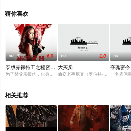
里斯蒂安·奥乔亚·拉维尼亚,穆罕默德·阿勒·图尔等演员精彩
演绎的英国电影，手机免费观看高清无删减完整版电影大
猜你喜欢
全就上星辰电影网，更多相关信息可移步至豆瓣电影、电
视猫或剧情网等平台了解。
6.0
1.0
HD中字
HD
HD
泰版赤裸特工之秘密武器
大买卖
夺魂密令
为了替父亲报仇，化身特工029加入神秘组织布撒巴。在接受训练
偷窃老手尼克（罗伯特·德尼罗 Robe
一名雇佣
相关推荐