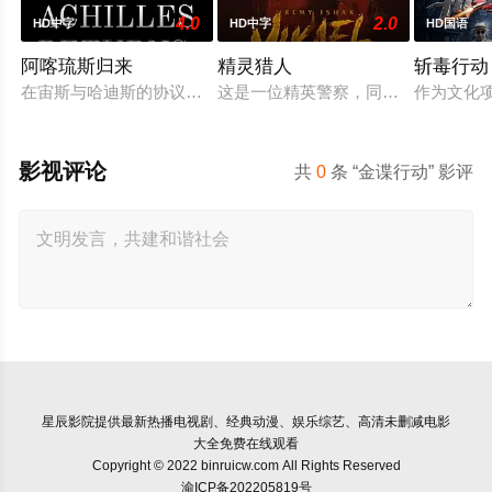
4.0
2.0
HD中字
HD中字
HD国语
阿喀琉斯归来
精灵猎人
斩毒行动
在宙斯与哈迪斯的协议下，年迈的阿喀琉斯被忒提斯从冥界释放
这是一位精英警察，同时也是精灵猎
作为文化项
影视评论
共
0
条 “金谍行动” 影评
星辰影院
提供最新热播电视剧、经典动漫、娱乐综艺、高清未删减电影
大全免费在线观看
Copyright © 2022 binruicw.com All Rights Reserved
渝ICP备202205819号