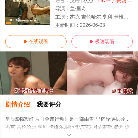
语言：
英语
状态：
HD中字/高清
- 免费在线观看
导演：
盖·里奇
主演：
杰克·吉伦哈尔,亨利·卡维尔,裴淳华,艾莎·冈萨雷斯,费舍·史蒂芬斯,,埃米特·J·斯坎伦,克里斯托弗·海维
HD中字
更新时间：
2026-06-03
在线观看
极速观看


剧情介绍
我要评分
星辰影院动作片《金谍行动》是一部由盖·里奇导演执导，
杰克·吉伦哈尔,亨利·卡维尔,裴淳华,艾莎·冈萨雷斯,费舍·史
蒂芬斯,,埃米特·J·斯坎伦,克里斯托弗·海维尤,科乔·阿塔,克
