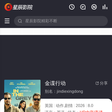






金谍行动
分享

别名：jindiexingdong
英国
动作,剧情
2026
8.0