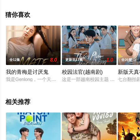
删减完整版电视剧全集就上星辰电影网，更多相关信息可
移步至豆瓣电视剧、电视猫或剧情网等平台了解。
猜你喜欢
8.0
1.0
全12集
更新至11集
全26集
我的青梅是讨厌鬼
校园法官(越南剧)
新版天真
我是Genlong，一个天生拥有美貌、财富和智慧的女人。我的
这是一部越南校园主题 BL 网剧，
七台翻拍
相关推荐