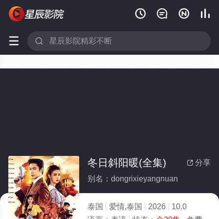






冬日斜阳暖(全集)
分享

别名：dongrixieyangnuan
泰国
爱情,泰国
2026
10.0