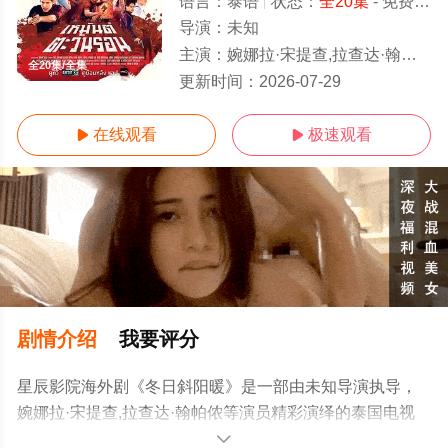
语言：
泰语
状态：
全20集
- 免费在线观看
导演：
未知
主演：
婉娜拉·宋提查,拉查达·翰帕侬
全20集/全集
更新时间：
2026-07-29
在线观看
极速观看


剧情介绍
我要评分
星辰影院海外剧《冬日斜阳暖》是一部由未知导演执导，
婉娜拉·宋提查,拉查达·翰帕侬等演员精彩演绎的泰国电视
剧，大结局剧情已揭晓（全20集），手机免费观看高清无
