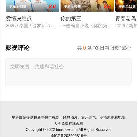
8.0
8.0
更新至03集
更新至03集
更新至15集
爱情决胜点
你的第三
青春老鸟
2026 / 泰国 / 普罗萨卡·那·萨克那空,克里塔农·安查纳南,哈里
~~改编自小说《你的第三》（ที่สามขอ
2026 /
影视评论
共
0
条 “冬日斜阳暖” 影评
星辰影院
提供最新热播电视剧、经典动漫、娱乐综艺、高清未删减电影
大全免费在线观看
Copyright © 2022 binruicw.com All Rights Reserved
渝ICP备202205819号