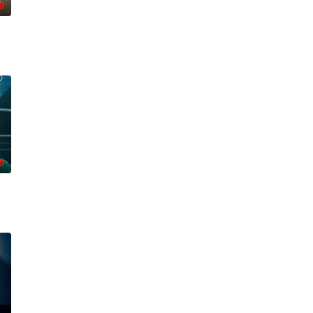
0
0
面全部疯狂升级。玄理、冈田将
实挡住而受挫的二十几岁，像变成那样的大人的三十几岁的记者李载与一