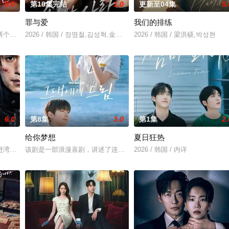
9.0
第10集完结
1.0
更新至04集
5.
罪与爱
我们的排练
尹多勋,文喜京,李商淑,郑孝彬,李家豪,郑永琡
个女人揭开隐藏在阿黛勒家的罪恶和真相的缜密而强烈的复仇故事。 ​​​
2026 / 韩国 / 정명철,김성혁,金贤叙,정현웅
2026 / 韩国 / 梁洪硕,박성현
6.0
第8集
3.0
第1集
2.
给你梦想
夏日狂热
和面对冷酷的偏见和命运，重新找回自己人生的女性故事。
进湾（李栋旭 饰）和郑智安（金慧峻 饰）叔侄档再度联手，制作规模、动作场
该剧是一部浪漫喜剧，讲述了连一个梦想都无所畏惧的十几岁，被现
2026 / 韩国 / 内详