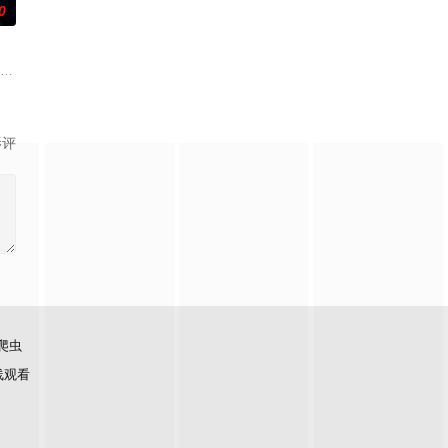
0
藏的腐败真相。
他们成为异常高效率的搭档，于是两人联手侦破悬案。该剧翻拍自20
饰）因为老婆高世允（李雪 饰）在提出离婚的第二日突然遭到神秘绑架，瞬间
影评
爬虫
线观看