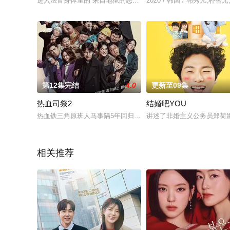
进入法官身体里的“来自地狱的恶魔”姜光娜（朴信惠 饰）在地狱
2020 / 韩国 / 韩秀儿,朴
第12集完结
4.0
更新至09集
热血司祭2
结婚吧YOU
热血铁三角原班人马事隔5年回归，天主教司祭金海日（金南佶 饰
讲述了非婚主义公务员郑荷娜
相关推荐