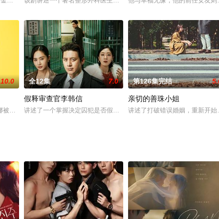
般的现实中遇到比任何人都有人情味的刑警韩多温（金宰英 饰），两人
智元,金彩恩,金江珉,崔伦齐,姜有锡,崔才元
该剧讲述一个著名整形外科医生因卷入犯罪案件而坠入深渊，他开始追踪
他与幸福无缘，他的前任女友则
10.0
全12集
7.0
第126集完结
5.
假释审查官李韩信
亲切的善珠小姐
）、检察官朴京善（李荷妮 饰）和刑警具大荣（金成畇 饰）联手打击
被流放到“婚姻士气推进队YOU”的媒人罗曼史故事，该队是为促成具备回避
讲述了一个掌握决定囚犯是否假释的巨大权力的男人以自己的方式执
讲述了打破错误婚姻，重新开始