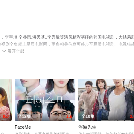
李宰旭,辛睿恩,洪民基,,李秀敬等演员精彩演绎的韩国电视剧，大结局
电视剧全集就上星辰电影网，更多相关信息可移步至豆瓣电视剧、电视猫
展开全部

9.0
全12集
1.0
全10集
2.
FaceMe
浮游先生