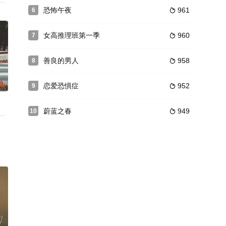
犯罪受害人整容手术真相的悬疑惊悚故事。韩智贤在《look a
是郁郁寡欢的准新娘。两人被迫相依相伴，踏上他生命的最后一段旅程。
恐怖午夜
961
6

女高推理班第一季
960
7

善良的男人
958
8

0
恋爱恐惧症
952
9

蔚蓝之春
949
10

结婚条件的岛上小伙奉哲熙结婚
行正义的故事。
的“新”房子的女人善珠的人生改造的故事。