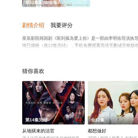
第12集完结/全集
剧情介绍
我要评分
星辰影院韩国剧《医到孤岛爱上你》是一部由李明佑导演执导，
情已揭晓（第12集完结），手机免费观看高清无删减完整版
剧情网等平台了解。
猜你喜欢
第14集完结
2.0
全12集
从地狱来的法官
都想做好