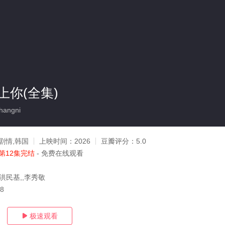
上你(全集)
hangni
剧情,韩国
上映时间：
2026
豆瓣评分：
5.0
第12集完结
- 免费在线观看
洪民基,,李秀敬
08
极速观看
