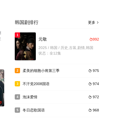
韩国剧排行
更多

剧
1
或
元敬
992

2025 / 韩国 / 历史,古装,剧情,韩国
状态：全12集
柔美的细胞小将第三季
975
2

不汗党2008国语
974
3

泡沫爱情
972
4

0
冬日恋歌国语
968
5
