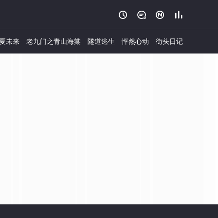




夏未来
老九门之青山海棠
隧道逃生
怦然心动
街头日记