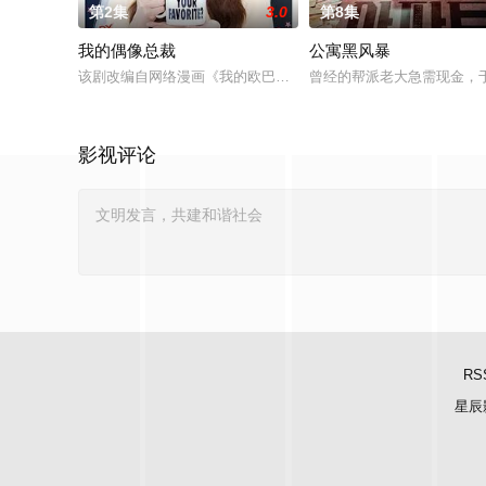
第2集
3.0
第8集
我的偶像总裁
公寓黑风暴
该剧改编自网络漫画《我的欧巴是偶像》，是一部浪漫喜剧。讲述
曾经的帮派老大急需现金，
影视评论
RS
星辰