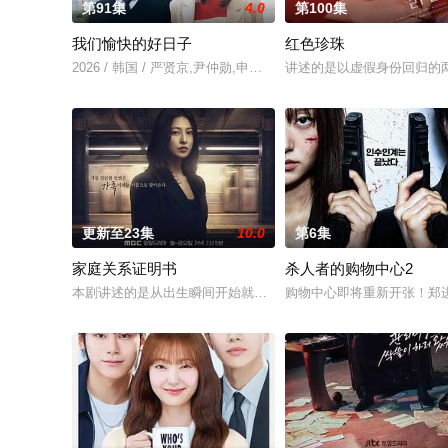
第91集
4.0
第100集
我们愉快的好日子
红色珍珠
2026 / 韩国 / 严贤京,尹仲勋,申正允,尹多英,金惠玉,鲜于在德,
讲述的是以虚假身份回归的两
更新至23集
10.0
第6集
家庭关系证明书
杀人者的购物中心2
本剧讲述的是从出生瞬间开始就被打上家庭崩溃烙印的一个孩子
购物中心即将重新开张！郑