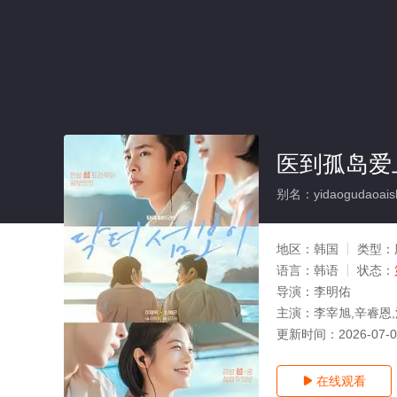
医到孤岛爱
别名：yidaogudaoais
地区：
韩国
类型：
语言：
韩语
状态：
导演：
李明佑
主演：
李宰旭,辛睿恩,
更新时间：
2026-07-
在线观看
