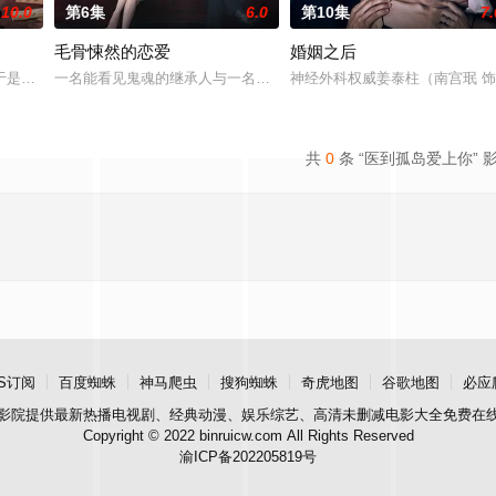
10.0
第6集
6.0
第10集
7.
毛骨悚然的恋爱
婚姻之后
进入由前偶像兼CEO李灿领导的公司工作的南多凛，与在那里遇到的社长
于是和有志成为律师的同伴合作，打算窃取住宅社区的储备基金，却意外揭开深
一名能看见鬼魂的继承人与一名王牌检察官发现只要轻轻一碰，就能让
神经外科权威姜泰柱（南宫珉 
共
0
条 “医到孤岛爱上你” 
S订阅
百度蜘蛛
神马爬虫
搜狗蜘蛛
奇虎地图
谷歌地图
必应
影院
提供最新热播电视剧、经典动漫、娱乐综艺、高清未删减电影大全免费在
Copyright © 2022 binruicw.com All Rights Reserved
渝ICP备202205819号