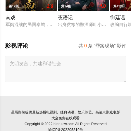
2.0
4.0
第12集
第14集
第19集
南戏
夜语记
御廷谣
军阀混战的民国奉城，玉佛头离奇失窃，戏班主横尸戏台，将冷
出身贫寒的酿酒师叶小唯遭遇爱人程
改编自行
影视评论
共
0
条 “罪案现场” 影评
星辰影院
提供最新热播电视剧、经典动漫、娱乐综艺、高清未删减电影
大全免费在线观看
Copyright © 2022 binruicw.com All Rights Reserved
渝ICP备202205819号