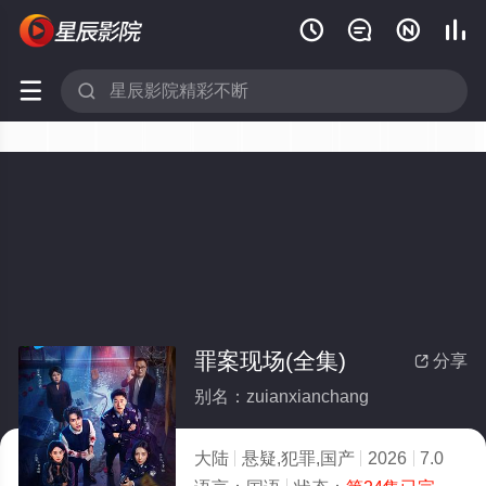






罪案现场(全集)
分享

别名：zuianxianchang
大陆
悬疑,犯罪,国产
2026
7.0