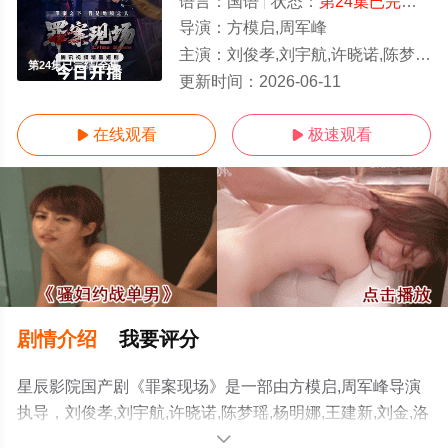
语言：
国语
状态：
第24集已完结
- 
导演：
方模启,周军峰
主演：
刘俊孝,刘宇航,许晓诺,陈梦瑶,杨明娜,王建新,刘金,洛嘉,赵美钧,童心,张程诗晴,戚彩,刘鸿飞,费贝贝,李
第24集已完结/全集
更新时间：
2026-06-11
在线观看
极速观看


剧情介绍
我要评分
星辰影院国产剧《罪案现场》是一部由方模启,周军峰导演
执导，刘俊孝,刘宇航,许晓诺,陈梦瑶,杨明娜,王建新,刘金,洛
嘉,赵美钧,童心,张程诗晴,戚彩,刘鸿飞,费贝贝,李长怿,方之
