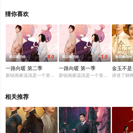
郅,田媛,赵铁钢,曾建国等演员精彩演绎的大陆电视剧，大结
局剧情已揭晓（第24集已完结），手机免费观看高清无删
猜你喜欢
减完整版电视剧全集就上星辰电影网，更多相关信息可移
步至豆瓣电视剧、电视猫或剧情网等平台了解。
8.0
1.0
第12集完结
第12集完结
第20集完结
一路向暖 第二季
一路向暖 第一季
金玉不是
新锐画家温浅是一个资深“唇控”，习惯以唇辨人，受父之命前往
新锐画家温浅是一个资深“唇控”，习
讲述了财
相关推荐