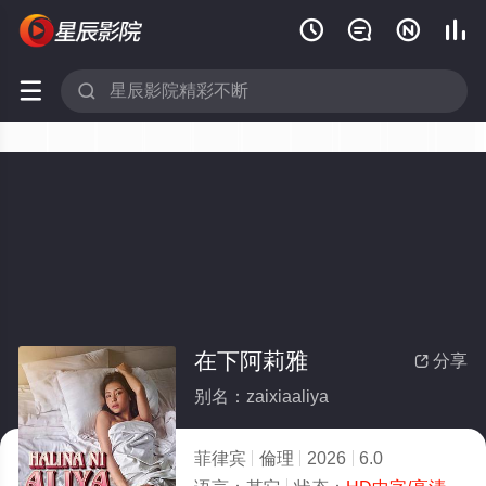






在下阿莉雅
分享

别名：zaixiaaliya
菲律宾
倫理
2026
6.0