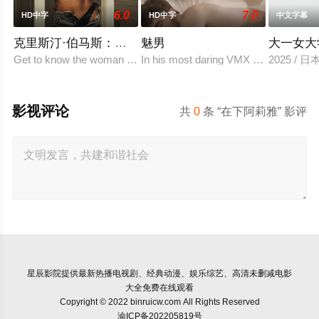
6.0
7.0
HD中字
HD中字
中文字幕
克里斯汀·伯马斯：自始至终
魅男
大一女大
Get to know the woman behind the daring roles as Christine Ber
In his most daring VMX appearance yet
2025 / 
影视评论
共
0
条 “在下阿莉雅” 影评
星辰影院
提供最新热播电视剧、经典动漫、娱乐综艺、高清未删减电影
大全免费在线观看
Copyright © 2022 binruicw.com All Rights Reserved
渝ICP备202205819号