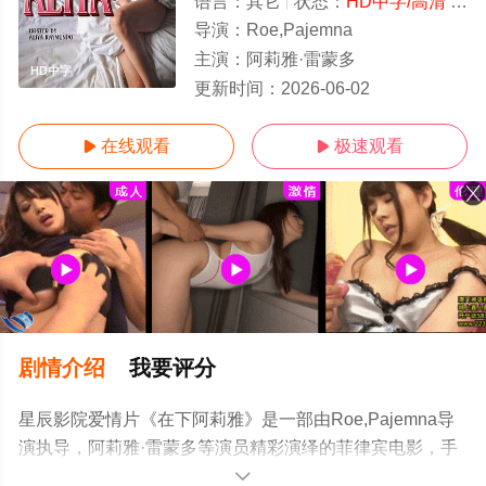
语言：
其它
状态：
HD中字/高清
- 免费在线观看
导演：
Roe,Pajemna
主演：
阿莉雅·雷蒙多
HD中字
更新时间：
2026-06-02
在线观看
极速观看


剧情介绍
我要评分
星辰影院爱情片《在下阿莉雅》是一部由Roe,Pajemna导
演执导，阿莉雅·雷蒙多等演员精彩演绎的菲律宾电影，手
机免费观看高清无删减完整版电影大全就上星辰电影网，
