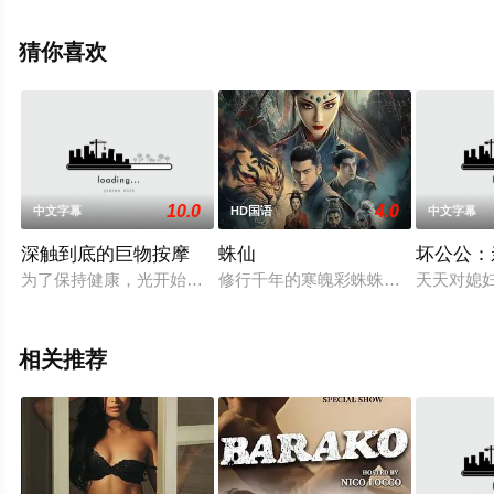
更多相关信息可移步至豆瓣电影、电视猫或剧情网等平台
了解。
猜你喜欢
10.0
4.0
中文字幕
HD国语
中文字幕
深触到底的巨物按摩
蛛仙
坏公公：
为了保持健康，光开始跑步。然而不久之后，她就受伤了。在丈
修行千年的寒魄彩蛛蛛儿受佛祖点化
天天对媳
相关推荐