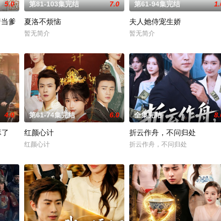
5.0
第81-103集完结
7.0
第61-94集完结
1.
着当爹
夏洛不烦恼
夫人她侍宠生娇
暂无简介
暂无简介
4.0
第61-74集完结
6.0
全集完结
8.
麻了
红颜心计
折云作舟，不问归处
红颜心计
折云作舟，不问归处