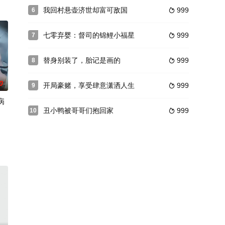
我回村悬壶济世却富可敌国
999
6

下
七零弃婴：督司的锦鲤小福星
999
7

替身别装了，胎记是画的
999
8

0
开局豪赌，享受肆意潇洒人生
999
9

病
丑小鸭被哥哥们抱回家
999
10
