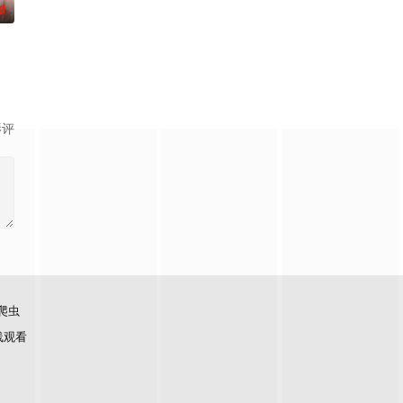
0
影评
爬虫
线观看