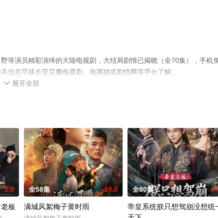
野等演员精彩演绎的大陆电视剧，大结局剧情已揭晓（全70集），手机
相关信息可移步至豆瓣电视剧、电视猫或剧情网等平台了解。
展开全部

1.0
全58集
10.0
全80集
8.
女老板
满城风絮梅子黄时雨
帝皇系统朕只想驾崩没想统
天下