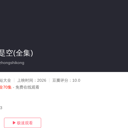
是空(全集)
hongshikong
短大全
上映时间：
2026
豆瓣评分：
10.0
全70集
- 免费在线观看
03
极速观看
