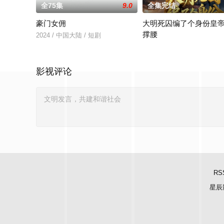
全75集
9.0
全集完结
豪门女佣
大明死囚编了个身份皇
撑腰
2024 / 中国大陆 / 短剧
大明死囚编了个身份皇帝给
影视评论
RS
星辰