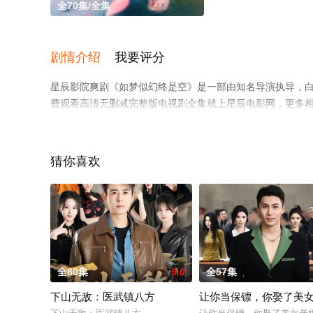
全70集/全集
剧情介绍
我要评分
星辰影院爽剧《如梦似幻终是空》是一部由知名导演执导，白
费观看高清无删减完整版电视剧全集就上星辰电影网，更多
猜你喜欢
全80集
9.0
全57集
下山无敌：医武镇八方
让你当保镖，你娶了美