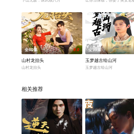
下山无敌：医武镇八方
让你当保镖，你娶了美女老
全80集
9.0
全99集
山村龙抬头
玉梦越古绘山河
山村龙抬头
玉梦越古绘山河
相关推荐