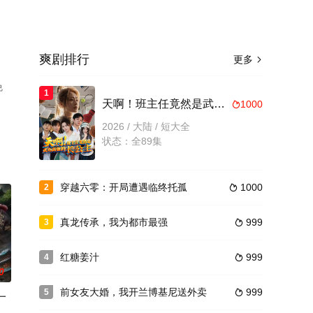
爽剧排行
更多

免
1
天啊！班主任竟然是武功高强的长公主
1000

2026 / 大陆 / 短大全
状态：全89集
穿越六零：开局遭遇临终托孤
1000
2

真龙传承，我为都市最强
999
3

红糖姜汁
999
4

0
前女友大婚，我开兰博基尼送外卖
999
5

一