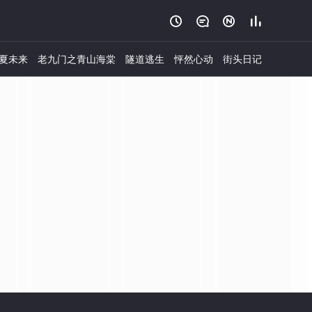




夏未来
老九门之青山海棠
隧道逃生
怦然心动
街头日记