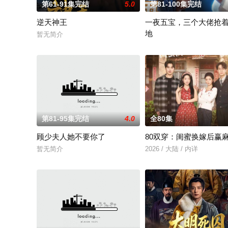
第61-91集完结
5.0
第81-100集完结
逆天神王
一夜五宝，三个大佬抢
地
暂无简介
暂无简介
第81-95集完结
4.0
全80集
顾少夫人她不要你了
80双穿：闺蜜换嫁后赢
暂无简介
2026 / 大陆 / 内详