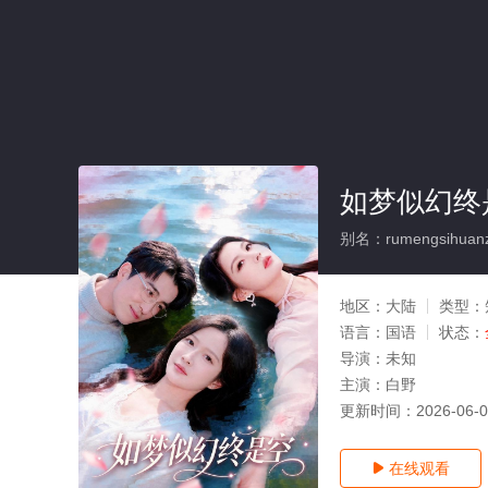
如梦似幻终
别名：rumengsihuanz
地区：
大陆
类型：
语言：
国语
状态：
导演：
未知
主演：
白野
更新时间：
2026-06-
在线观看
