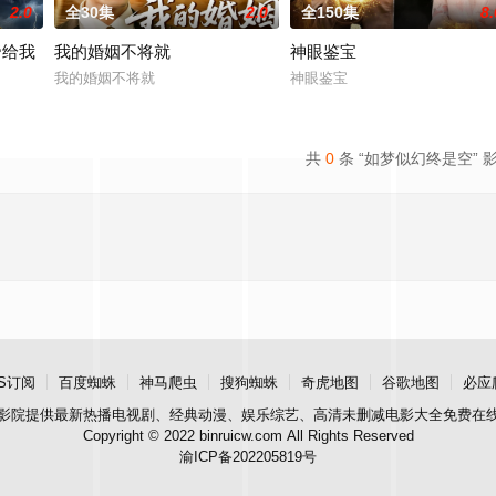
2.0
全30集
2.0
全150集
8.
帝给我
我的婚姻不将就
神眼鉴宝
我的婚姻不将就
神眼鉴宝
我撑腰
共
0
条 “如梦似幻终是空” 
S订阅
百度蜘蛛
神马爬虫
搜狗蜘蛛
奇虎地图
谷歌地图
必应
影院
提供最新热播电视剧、经典动漫、娱乐综艺、高清未删减电影大全免费在
Copyright © 2022 binruicw.com All Rights Reserved
渝ICP备202205819号