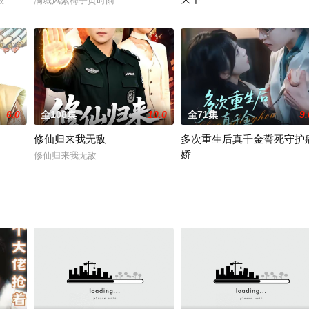
板
满城风絮梅子黄时雨
帝皇系统朕只想驾崩没想统一天
6.0
全108集
10.0
全71集
9.
修仙归来我无敌
多次重生后真千金誓死守护
娇
修仙归来我无敌
多次重生后真千金誓死守护病娇