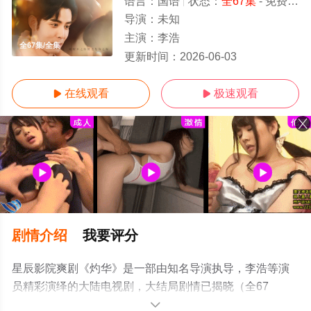
语言：
国语
状态：
全67集
- 免费在线观看
导演：
未知
主演：
李浩
全67集/全集
更新时间：
2026-06-03
在线观看
极速观看


剧情介绍
我要评分
星辰影院爽剧《灼华》是一部由知名导演执导，李浩等演
员精彩演绎的大陆电视剧，大结局剧情已揭晓（全67
集），手机免费观看高清无删减完整版电视剧全集就上星
