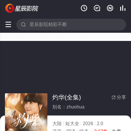






灼华(全集)
分享

别名：zhuohua
大陆
短大全
2026
2.0