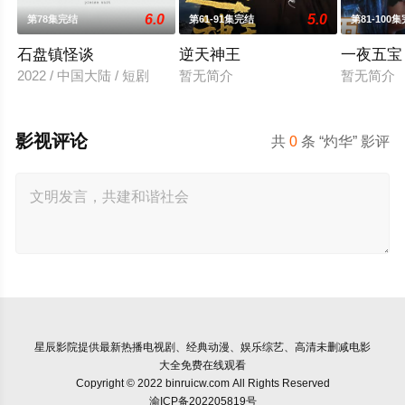
6.0
5.0
第78集完结
第61-91集完结
第81-100
石盘镇怪谈
逆天神王
一夜五宝
2022 / 中国大陆 / 短剧
暂无简介
暂无简介
影视评论
共
0
条 “灼华” 影评
星辰影院
提供最新热播电视剧、经典动漫、娱乐综艺、高清未删减电影
大全免费在线观看
Copyright © 2022 binruicw.com All Rights Reserved
渝ICP备202205819号