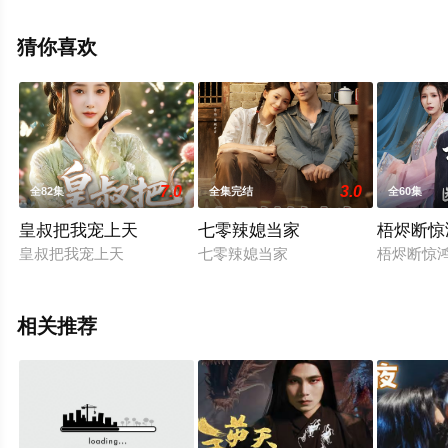
辰电影网，更多相关信息可移步至豆瓣电视剧、电视猫或
剧情网等平台了解。
猜你喜欢
7.0
3.0
全82集
全集完结
全60集
皇叔把我宠上天
七零辣媳当家
梧烬断惊
皇叔把我宠上天
七零辣媳当家
梧烬断惊
相关推荐