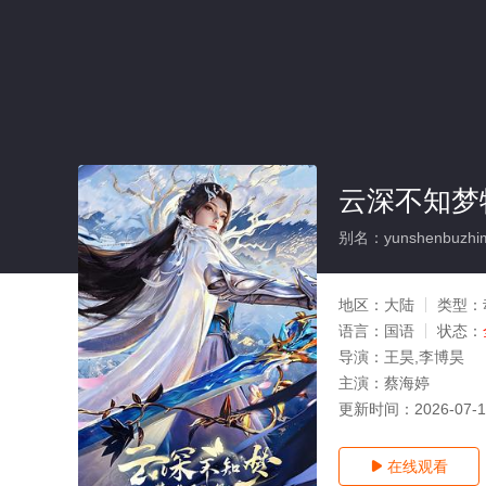
云深不知梦
别名：yunshenbuzhime
地区：
大陆
类型：
语言：
国语
状态：
导演：
王昊,李博昊
主演：
蔡海婷
更新时间：
2026-07-
在线观看
