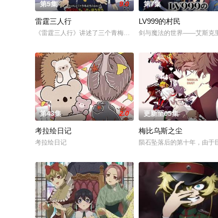
第5集
9.0
第7集
雷霆三人行
LV999的村民
《雷霆三人行》讲述了三个青梅竹马的挚友拼命寻找失踪少女的
剑与魔法的世界——艾斯克
第43集
2.0
更新至05集
考拉绘日记
梅比乌斯之尘
考拉绘日记
陨石坠落后的第十年，由于巨