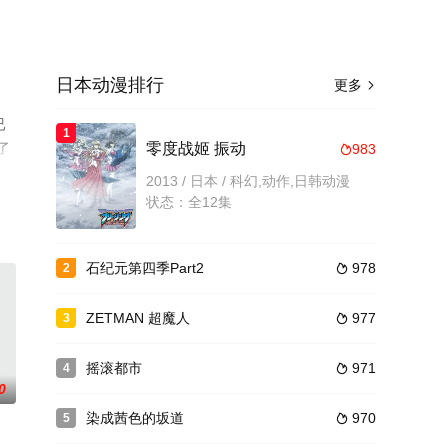
日本动漫排行
更多

已
1
了
零度战姬 振动
983

2013 / 日本 / 科幻,动作,日韩动漫
状态：全12集
石纪元第四季Part2
978
2

ZETMAN 超魔人
977
3

摇滚都市
971
4

0
染成茜色的坂道
970
5
