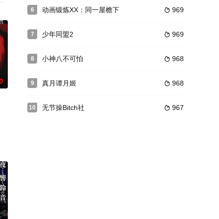
争中被发动，地轴弯曲，地壳发生大变动，五大洲爆裂，陆地下沉，在
決定執行奪回瑪利亞之牆的作戰。作戰內容是利用艾連的硬質化能力將位於瑪
动画锻炼XX：同一屋檐下
969
6

不觉中靠着打史莱姆的经验值成为
少年同盟2
969
7

小神八不可怕
968
8

0
真月谭月姬
968
9

无节操Bitch社
967
10

中央种子岛高中机器人部，是一个只有两个人的小团体，痴迷于掌上游