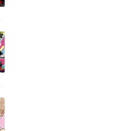
0
、魔法师、盗贼、商人、猎人、咒
异能，全世界为获得宝物而疯狂。无往不利盗墓者徐浩钧，在一次任
片禁止入内的区域里，存在着被口口相传为“窥之生厄、亵之招祟”的“不可触碰
0
斯”的特殊能力。这些特殊能
了乐团出道而突然集结的团员们！虽然每个人都拥有耀眼夺目的个性与实力，
艾福达尔从现代转生至异世界后，将人生的一切都花费在研究魔导上。