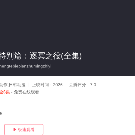
特别篇：逐冥之役(全集)
ngtebiepianzhumingzhiyi
动作,日韩动漫
上映时间：
2026
豆瓣评分：
7.0
全6集
- 免费在线观看
15
极速观看
