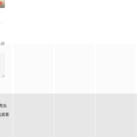
0
识在帝国军中步步高升的故事
的迷途犬们，热热闹闹、鸡飞狗跳的日常世界！依旧针锋相对、冲突不断
太好看了吧。”明仁是个颜控、私生活风流不羁的大学生，偏偏看不顺眼长相貌
影评
爬虫
线观看