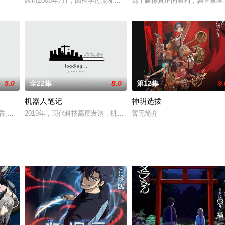
多H漫画和美少女手办中，“妹”，是一个无法回避的主题。作为修辅的
西历2008年7月，因科学过度发展，威力强大的超磁力武器，在战
為了贏得真正的勝利，調查軍團
不老不死的魔女的身份在异世界转生的主人公，为了生活费打史莱姆，并在不知
5.0
全22集
8.0
第12集
9.
机器人笔记
神明选拔
）即将推出全新制作的动画剧集。
金井美香,堀内贤雄,中井和哉,山崎巧
2019年，现代科技高度发达，机器人普及到人类世界的方方面面。
暂无简介