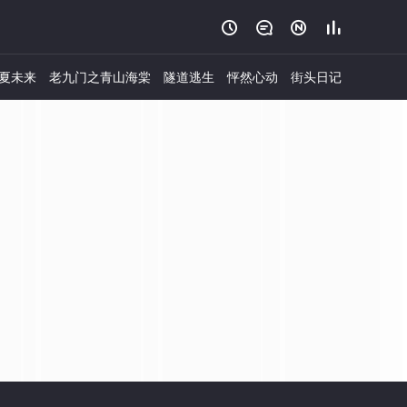




夏未来
老九门之青山海棠
隧道逃生
怦然心动
街头日记