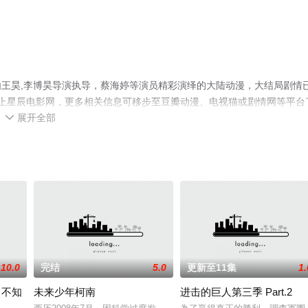
王昊,李博昊导演执导，蔡海婷等演员精彩演绎的大陆动漫，大结局剧情
上星辰电影网，更多相关信息可移步至豆瓣动漫、电视猫或剧情网等平台
展开全部

10.0
完结
5.0
更新至11集
1.
，不知
未来少年柯南
进击的巨人第三季 Part.2