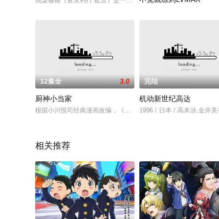
高梨修辅（豊永利行 配音）是一个无可救药的宅男，在他收藏的众
讲述了在过劳死后选择了以
12集全
3.0
完结
厨神小当家
机动新世纪高达
根据小川悦司经典漫画改编，《真·中华一番》（《中华小当家》
1996 / 日本 / 高木涉,
相关推荐