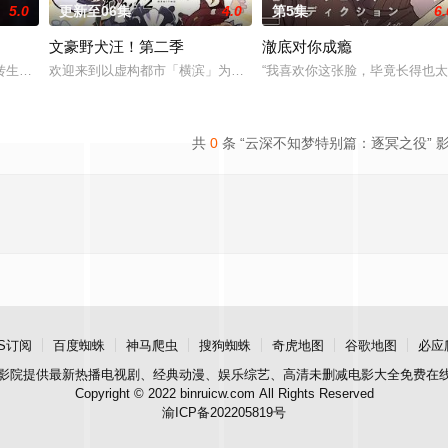
5.0
更新至06集
4.0
第5集
6.
文豪野犬汪！第二季
澈底对你成瘾
却幸福的生活。然而有一天，她深爱的母亲去世了，美冶被鸿藏家族的本家收
转生至战火纷飞的异世界，成为少女谭雅·提古雷查夫，并凭借前世的理智与知
欢迎来到以虚构都市「横滨」为舞台，一众如同疯跑乱咬、四处乱窜
“我喜欢你这张脸，毕竟长得也
共
0
条 “云深不知梦特别篇：逐冥之役” 
S订阅
百度蜘蛛
神马爬虫
搜狗蜘蛛
奇虎地图
谷歌地图
必应
影院
提供最新热播电视剧、经典动漫、娱乐综艺、高清未删减电影大全免费在
Copyright © 2022 binruicw.com All Rights Reserved
渝ICP备202205819号