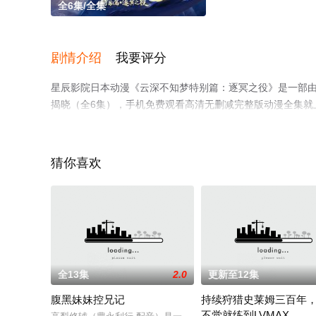
全6集/全集
剧情介绍
我要评分
星辰影院日本动漫《云深不知梦特别篇：逐冥之役》是一部由
揭晓（全6集），手机免费观看高清无删减完整版动漫全集就
解。
猜你喜欢
全13集
2.0
更新至12集
腹黑妹妹控兄记
持续狩猎史莱姆三百年
不觉就练到LVMAX