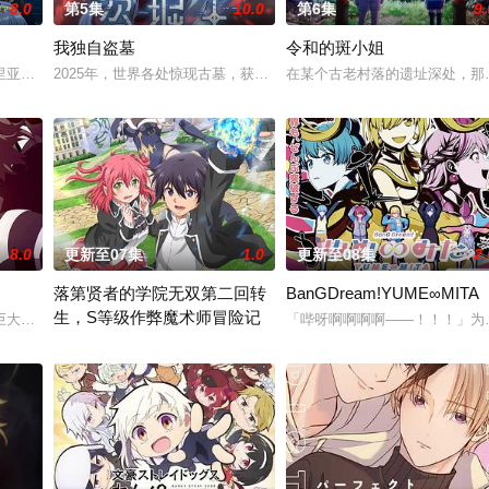
8.0
第5集
10.0
第6集
9.
我独自盗墓
令和的斑小姐
故事。本剧集围绕着平凡的中学生平太郎和两个好友燕和广志展开，三人被称
里亚。在这个世界里，人们生来就背负着等级与既定使命。战士、格斗家、僧侣
2025年，世界各处惊现古墓，获得墓中“宝物”之人便能获得先人的
在某个古老村落的遗址深处，那一
8.0
更新至07集
1.0
更新至08集
2.
落第贤者的学院无双第二回转
BanGDream!YUME∞MITA
生，S等级作弊魔术师冒险记
大结晶释放出的神秘粒子“梅比乌斯之尘”的影响，一部分孩子获得了名为“拉姆
「哔呀啊啊啊啊——！！！」为
由绝望中转生的最强贤者，到400年后的世界一展外挂威能！大贤者