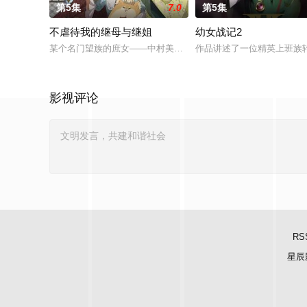
第5集
7.0
第5集
不虐待我的继母与继姐
幼女战记2
某个名门望族的庶女——中村美冶，原本与母亲两人过着虽清贫
作品讲述了一位精英上班族
影视评论
RS
星辰