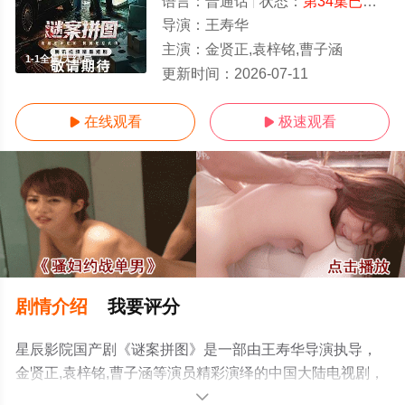
语言：
普通话
状态：
第34集已完结
-
导演：
王寿华
主演：
金贤正,袁梓铭,曹子涵
1-1全集/大结局
更新时间：
2026-07-11
在线观看
极速观看


剧情介绍
我要评分
星辰影院国产剧《谜案拼图》是一部由王寿华导演执导，
金贤正,袁梓铭,曹子涵等演员精彩演绎的中国大陆电视剧，
大结局剧情已揭晓（1-1全集），手机免费观看高清无删减
