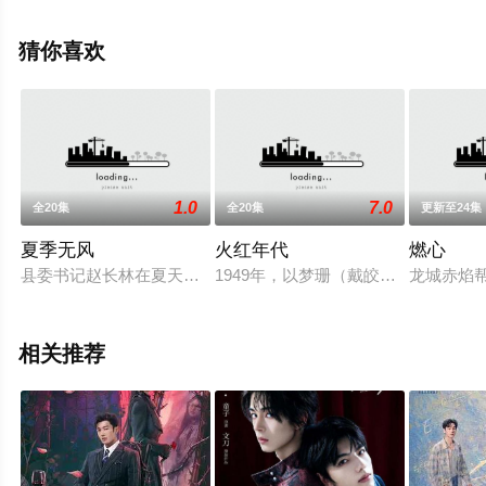
完整版电视剧全集就上星辰电影网，更多相关信息可移步
至豆瓣电视剧、电视猫或剧情网等平台了解。
猜你喜欢
1.0
7.0
全20集
全20集
更新至24集
夏季无风
火红年代
燃心
县委书记赵长林在夏天遇到了人生的最大困境，市委要求县里精
1949年，以梦珊（戴皎倩 饰）、
龙城赤焰
相关推荐