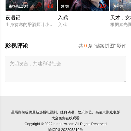
4.0
3.0
第24集已完结
第7集
第20集
夜语记
入戏
天才，女
出身贫寒的酿酒师叶小唯遭遇爱人程桉、恩师林晚媚的双重背叛
入戏
根据素光
影视评论
共
0
条 “谜案拼图” 影评
星辰影院
提供最新热播电视剧、经典动漫、娱乐综艺、高清未删减电影
大全免费在线观看
Copyright © 2022 binruicw.com All Rights Reserved
渝ICP备202205819号