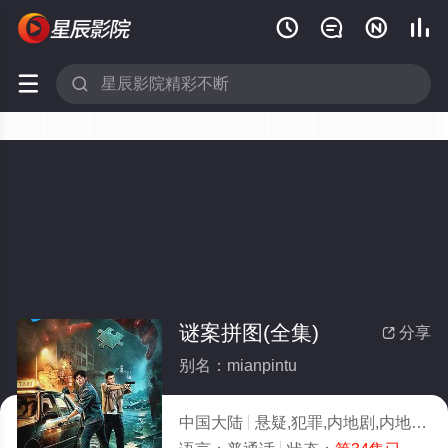






谜案拼图(全集)
分享

别名：mianpintu
中国大陆
悬疑,犯罪,内地剧,内地
20