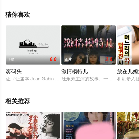
普曼,特蕾茜·林德,安格尔·拓普金斯,詹姆斯·诺贝尔,Ji等演员
精彩演绎的美国电影，手机免费观看高清无删减完整版电
猜你喜欢
影大全就上星辰电影网，更多相关信息可移步至豆瓣电
影、电视猫或剧情网等平台了解。
6.0
2.0
HD
正片
HD无字
雾码头
激情模特儿
放在儿媳
让（让迦本 Jean Gabin 饰）在二次世界大战后成为了一
汪永芳主演的故事。一个魔教团伙专
和刚步入
相关推荐