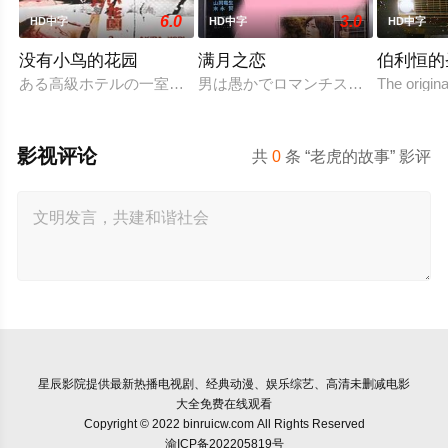
6.0
3.0
HD中字
HD中字
HD中字
没有小鸟的花园
满月之恋
伯利恒的
ある高級ホテルの一室に3組のカップルが集まった。そこで彼
男は愚かでロマンチスト、女はしたた
The origin
影视评论
共
0
条 “老虎的故事” 影评
星辰影院
提供最新热播电视剧、经典动漫、娱乐综艺、高清未删减电影
大全免费在线观看
Copyright © 2022 binruicw.com All Rights Reserved
渝ICP备202205819号