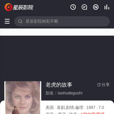






老虎的故事
分享

别名：laohudegushi
美国
喜剧,剧情,倫理
1987
7.0