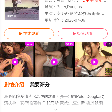
语言：
英语
状态：
HD中字/高清
- 免费在线观看
导演：
Peter,Douglas
主演：
安-玛格丽特,C·托马斯·豪威尔,查尔斯·德恩,凯莉·普雷斯顿,安·韦奇沃斯,威廉.泽布卡,蒂姆·汤默逊,史
HD中字
更新时间：
2026-07-06
在线观看
极速观看


剧情介绍
我要评分
星辰影院爱情片《老虎的故事》是一部由Peter,Douglas导
演执导，安-玛格丽特,C·托马斯·豪威尔,查尔斯·德恩,凯莉·
普雷斯顿,安·韦奇沃斯,威廉.泽布卡,蒂姆·汤默逊,史提芬·康
