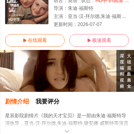
语言：
英语
状态：
HD中字/高清
- 免费在线观看
导演：
朱迪·福斯特
主演：
亚当·汉-拜尔德,朱迪·福斯特,黛安娜·威斯特
HD中字
更新时间：
2026-07-07
在线观看
极速观看


剧情介绍
我要评分
星辰影院剧情片《我的天才宝贝》是一部由朱迪·福斯特导
演执导，亚当·汉-拜尔德,朱迪·福斯特,黛安娜·威斯特等演员
精彩演绎的美国电影，手机免费观看高清无删减完整版电
