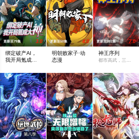
3.0
4.0
7.0
更新至79集
更新至50集
更新至202集
绑定破产AI，
明朝败家子·动
神王序列
我开局氪成大
态漫
都市高武，三金穿越
神动态漫画第1
妹妹黎夏月被困游戏，为了救出妹妹，黎冬阳毅然登入危机四伏的
一朝穿越，成了大明南和伯的独子，一个
季