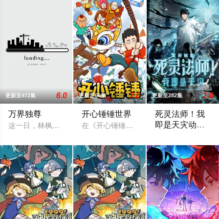
6.0
7.0
1.0
更新至472集
更新至66集
更新至282集
万界独尊
开心锤锤世界
死灵法师！我
即是天灾动态
这一日，林枫正在林府凝聚武魂，不想，他才刚将剑武魂修炼成
在《开心锤锤世界》，生活着乐观善良的
漫画
游戏降临现实，世