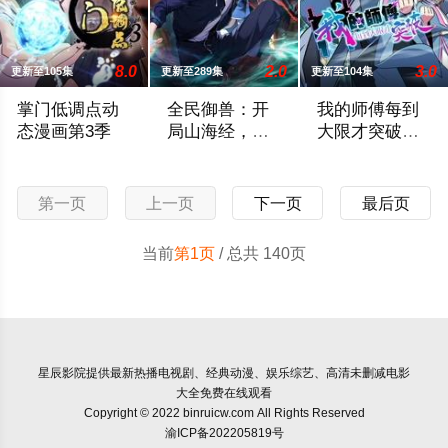
8.0
2.0
3.0
更新至105集
更新至289集
更新至104集
掌门低调点动
全民御兽：开
我的师傅每到
态漫画第3季
局山海经，我
大限才突破动
横扫全球动态
态漫画第1季
穿越天玄界，开局竟是辣鸡门派掌门人！都市氪金人重生游戏异
全球御兽时代降临，每个人都有机会觉醒
现代人徐凡穿越到
漫画
第一页
上一页
下一页
最后页
当前
第1页
/ 总共 140页
星辰影院
提供最新热播电视剧、经典动漫、娱乐综艺、高清未删减电影
大全免费在线观看
Copyright © 2022 binruicw.com All Rights Reserved
渝ICP备202205819号