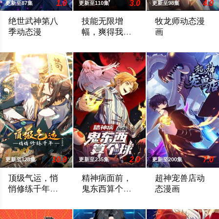
1.0
3.0
4.0
更新至87集
更新至110集
更新至98集
绝世武神第八
技能无限增
牧龙师动态漫
季动态漫
幅，爽得我不
画
想当辅助了！
故事发生在以武为尊的九霄大陆，讲述了现代学生林枫，因为一场
穿越者陆圣意外转职为受人鄙视的最弱辅助
天才剑修祝明朗为
动态漫画
10.0
2.0
7.0
更新至128集
更新至235集
更新至200集
顶级气运，悄
精神病面前，
超神宠兽店动
悄修练千年动
鬼东西算个球
态漫画
态漫画
动态漫画第1季
2024 / 大陆 / 国产动漫
鬼气复苏的时代，各类鬼怪要人性命。驱
宠兽时代，宠兽实