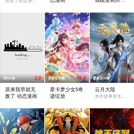
态漫画
我能复制所有
讲述了前世身为青玄帝子、当代人皇的魏渊，转世为江南崔家罪
球星技能
宠兽时代，宠兽实力决定一切！战宠师们
平行世界，足球胜
3.0
6.0
10.0
第521集
更新至13集
更新至10集
原来我早就无
星卡梦少女5奇
云月大陆
敌了 动态漫画
迹绽放
本作故事发生在架
男主角叶长青来到修仙世界，原以为自己能像其他爽文主角一样系
影子特工再度来袭！宝石族精灵竟然成了