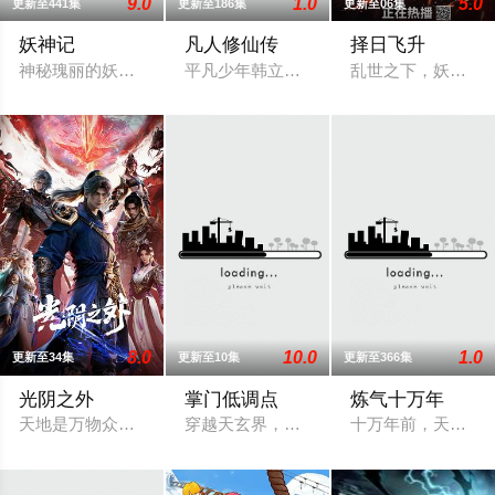
9.0
1.0
5.0
更新至441集
更新至186集
更新至06集
妖神记
凡人修仙传
择日飞升
神秘瑰丽的妖灵世界，奇奥无穷的时空妖灵之书，聂离追寻着世
平凡少年韩立出生贫困，为了让家人过上
乱世之下，妖祟横
8.0
10.0
1.0
更新至34集
更新至10集
更新至366集
光阴之外
掌门低调点
炼气十万年
天地是万物众生的客舍，光阴是古往今来的过客。残面张开诡异
穿越天玄界，开局竟是最弱门派掌门人！
十万年前，天岚宗