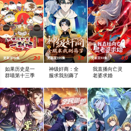
2.0
3.0
8.0
更新至06集
更新至155集
更新至93集
如果历史是一
神级奸商：全
我直播向亡灵
群喵第十三季
服求我别薅了
老婆求婚
这一季动画我们将为您讲述明朝前期的故事。明朝从元末乱世中
全球首款潜入式虚拟现实游戏天下开服，
为了节目效果，方