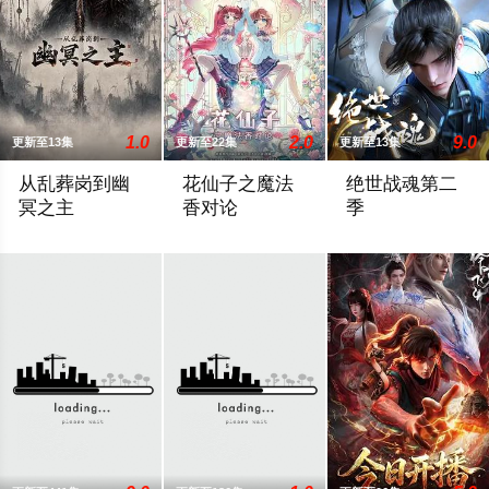
1.0
2.0
9.0
更新至13集
更新至22集
更新至13集
从乱葬岗到幽
花仙子之魔法
绝世战魂第二
冥之主
香对论
季
小卒萧陌为爱和军功奋斗三年，却被恋人柳莺儿与将军之子赵昊联
东映动画与腾讯宣布将联手打造『花仙子
四大宗门之首的玄