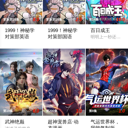
8.0
2.0
10.0
更新至03集
更新至03集
第14集
1999！神秘学
1999！神秘学
百日成王
对策部英语
对策部国语
明明上一秒还其乐
不擅长与人交流、性格腼腆的马库斯在一场乌龙中意外成为了“神
不擅长与人交流、性格腼腆的马库斯在一场
6.0
3.0
1.0
第19集
第200集
第8集
武神绝巅
超神宠兽店·动
气运世界杯，