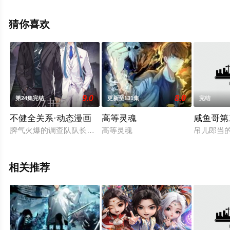
息可移步至豆瓣动漫、电视猫或剧情网等平台了解。
猜你喜欢
9.0
8.0
第24集完结
更新至131集
完结
不健全关系·动态漫画
高等灵魂
咸鱼哥第
脾气火爆的调查队队长钱错，与高智商冷血科长滕瑞雨，两人搭
高等灵魂
吊儿郎当
相关推荐