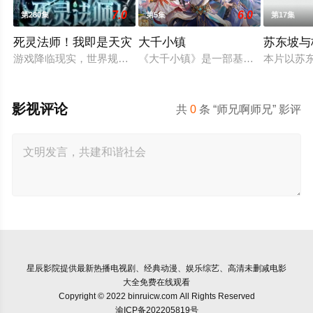
7.0
6.0
第280集
第5集
第17集
死灵法师！我即是天灾
大千小镇
苏东坡与
游戏降临现实，世界规则颠覆，人类进入全民转职时代。 唯有成
《大千小镇》是一部基于天蚕土豆所
本片以苏
影视评论
共
0
条 “师兄啊师兄” 影评
星辰影院
提供最新热播电视剧、经典动漫、娱乐综艺、高清未删减电影
大全免费在线观看
Copyright © 2022 binruicw.com All Rights Reserved
渝ICP备202205819号