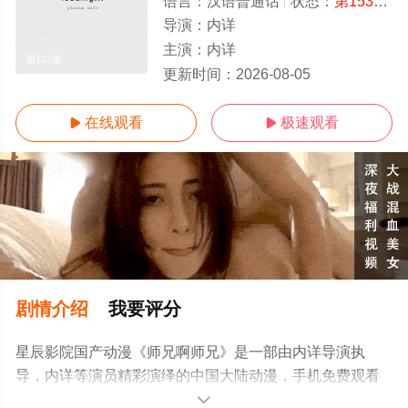
语言：
汉语普通话
状态：
第153集
-
导演：
内详
主演：
内详
第153集
更新时间：
2026-08-05
在线观看
极速观看


剧情介绍
我要评分
星辰影院国产动漫《师兄啊师兄》是一部由内详导演执
导，内详等演员精彩演绎的中国大陆动漫，手机免费观看
高清无删减完整版动漫全集就上星辰电影网，更多相关信
