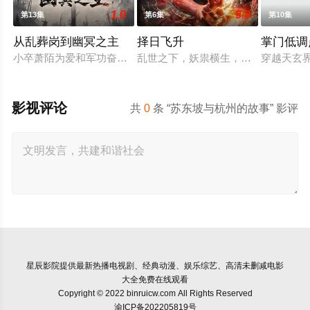
1.0
5.0
第13集
第6集
第10集
从乱葬岗到幽冥之主
择日飞升
掌门低调
小卒萧陌为爱和军功奋斗三年，却被恋人柳莺儿与将军之子赵昊联
乱世之下，妖祟横生，奸佞当道。又
穿越天玄
影视评论
共
0
条 “苏东坡与杭州的故事” 影评
星辰影院
提供最新热播电视剧、经典动漫、娱乐综艺、高清未删减电影
大全免费在线观看
Copyright © 2022 binruicw.com All Rights Reserved
渝ICP备202205819号