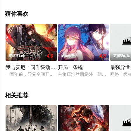
鑫,海绵,明夜风等演员精彩演绎的大陆动漫，手机免费观看
高清无删减完整版动漫全集就上星辰电影网，更多相关信
猜你喜欢
息可移步至豆瓣动漫、电视猫或剧情网等平台了解。
4.0
4.0
更新至14集
第40集完结
更新至87集
我与灾厄一同升级动态漫
开局一条鲲
最强异世
一百年前，异界空间开启，“灾厄”入侵现实。在旷日持久的斗争
主角庄浩然因意外一朝重生，竟然变
网络十级
相关推荐