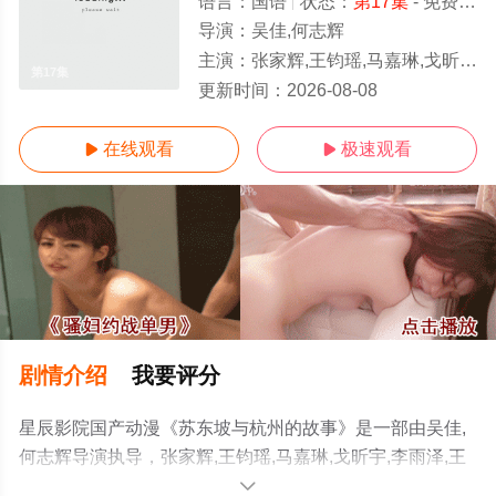
语言：
国语
状态：
第17集
- 免费在线观看
导演：
吴佳,何志辉
主演：
张家辉,王钧瑶,马嘉琳,戈昕宇,李雨泽,王诩,张加麒,苏阳林,司小幽,小五,顾炎,正正,王辅平,董灿,陈鸿鑫
第17集
更新时间：
2026-08-08
在线观看
极速观看


剧情介绍
我要评分
星辰影院国产动漫《苏东坡与杭州的故事》是一部由吴佳,
何志辉导演执导，张家辉,王钧瑶,马嘉琳,戈昕宇,李雨泽,王
诩,张加麒,苏阳林,司小幽,小五,顾炎,正正,王辅平,董灿,陈鸿
