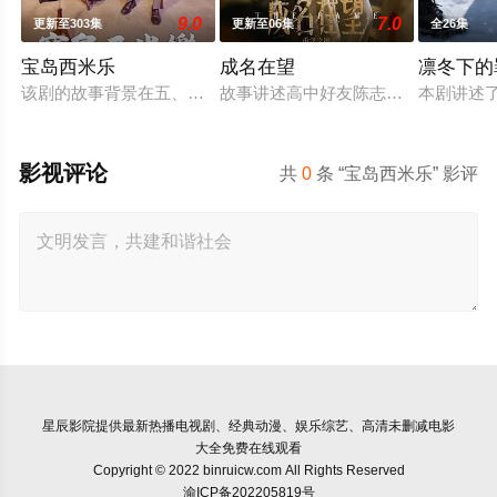
9.0
7.0
更新至303集
更新至06集
全26集
宝岛西米乐
成名在望
凛冬下的
该剧的故事背景在五、六○年代，是以“女西装师”为主角的职人
故事讲述高中好友陈志伟（李国毅 饰
本剧讲述
影视评论
共
0
条 “宝岛西米乐” 影评
星辰影院
提供最新热播电视剧、经典动漫、娱乐综艺、高清未删减电影
大全免费在线观看
Copyright © 2022 binruicw.com All Rights Reserved
渝ICP备202205819号