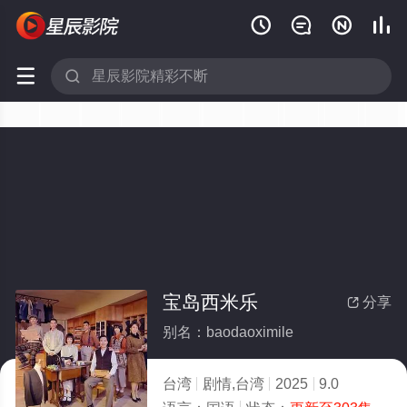






宝岛西米乐
分享

别名：baodaoximile
台湾
剧情,台湾
2025
9.0