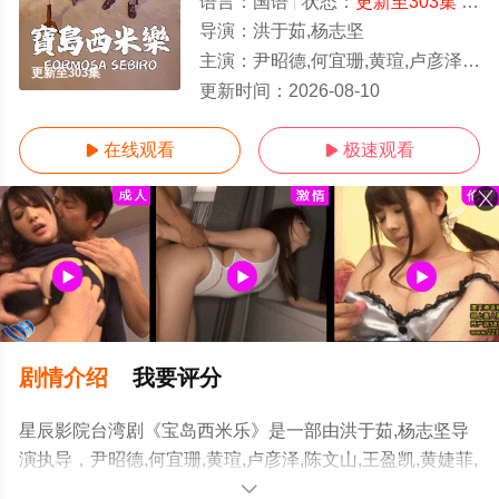
语言：
国语
状态：
更新至303集
- 免费在线观看
导演：
洪于茹,杨志坚
主演：
尹昭德,何宜珊,黄瑄,卢彦泽,陈文山,王盈凯,黄婕菲,蔡祥,马国贤,孙绽,陈婉婷,王丁筑,璟宣,许瀞蔆,张雁
更新至303集
更新时间：
2026-08-10
在线观看
极速观看


剧情介绍
我要评分
星辰影院台湾剧《宝岛西米乐》是一部由洪于茹,杨志坚导
演执导，尹昭德,何宜珊,黄瑄,卢彦泽,陈文山,王盈凯,黄婕菲,
蔡祥,马国贤,孙绽,陈婉婷,王丁筑,璟宣,许瀞蔆,张雁名,颜邦
