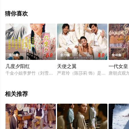
智,曹景俊,陈玹宇,李緻,洪淇,刘汉强,张育绮,逸祥,亮曦等演
员精彩演绎的台湾电视剧，手机免费观看高清无删减完整
猜你喜欢
版电视剧全集就上星辰电影网，更多相关信息可移步至豆
瓣电视剧、电视猫或剧情网等平台了解。
5.0
8.0
全30集
全79集
全40集
几度夕阳红
天使之翼
一代女皇
千金小姐李梦竹（刘雪华 饰）爱上了富家少爷何慕天（秦汉 饰
严君玲（陈莎莉 饰）是名副其实的
唐朝贞观
相关推荐